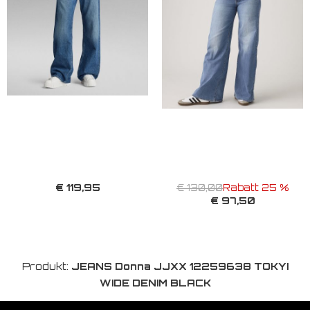
€ 119,95
€ 130,00
Rabatt 25 %
€ 97,50
Produkt:
JEANS Donna JJXX 12259638 TOKYI
WIDE DENIM BLACK