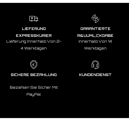
LIEFERUNG
GARANTIERTE
EXPRESSKURIER
R&UUML;CKGABE
Lieferung Innerhalb Von 2-
Innerhalb Von 14
4 Werktagen
Werktagen
SICHERE BEZAHLUNG
KUNDENDIENST
Bezahlen Sie Sicher Mit
PayPal