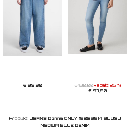
€ 99,90
€ 130,00
Rabatt 25 %
€ 97,50
Produkt:
JEANS Donna ONLY 15223514 BLUSJ
MEDIUM BLUE DENIM