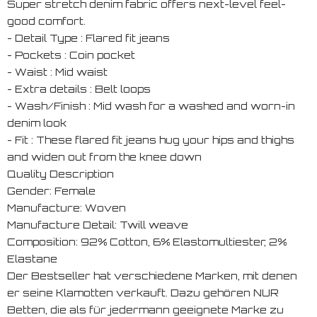
Super stretch denim fabric offers next-level feel-
good comfort.
- Detail Type : Flared fit jeans
- Pockets : Coin pocket
- Waist : Mid waist
- Extra details : Belt loops
- Wash/Finish : Mid wash for a washed and worn-in
denim look
- Fit : These flared fit jeans hug your hips and thighs
and widen out from the knee down
Quality Description
Gender: Female
Manufacture: Woven
Manufacture Detail: Twill weave
Composition: 92% Cotton, 6% Elastomultiester, 2%
Elastane
Der Bestseller hat verschiedene Marken, mit denen
er seine Klamotten verkauft. Dazu gehören NUR
Betten, die als für jedermann geeignete Marke zu