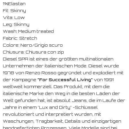
1%Elastan
Fit: Skinny
Vita: Low
Leg: Skinny
Wash: Medium treated
Fabric: Stretch
Colore: Nero/Grigio scuro
Chiusura: Chiusura con zip
Diesel SPA ist eines der größten multinationalen
Unternehmen der italienischen Mode. Diesel wurde
1978 von Renzo Rosso gegründet und explodiert mit
der Kampagne
"For Successful Living"
von 1991
weltweit kommerziell. Das Produkt, mit dem die
italienische Marke den Weg in die besten Läden der
Welt gefunden hat, ist absolut Jeans, die im Laufe der
Jahre in einem "Lux and Dirty" -Schlüssel
revolutioniert und interpretiert wurden, mit
Waschungen, Tragbarkeit, Details und einzigartigen
handgefertigten Prozessen. Viele Modelle sind bei