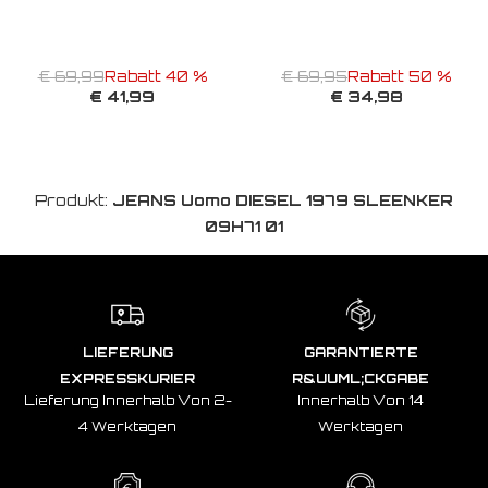
€ 69,99
Rabatt 40 %
€ 69,95
Rabatt 50 %
€ 41,99
€ 34,98
Produkt:
JEANS Uomo DIESEL 1979 SLEENKER
09H71 01
LIEFERUNG
GARANTIERTE
EXPRESSKURIER
R&UUML;CKGABE
Lieferung Innerhalb Von 2-
Innerhalb Von 14
4 Werktagen
Werktagen