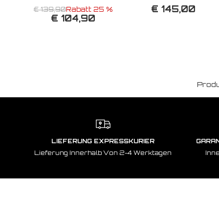
€ 145,00
€ 139,90
Rabatt 25 %
€ 104,90
Produ
LIEFERUNG EXPRESSKURIER
GARAN
Lieferung Innerhalb Von 2-4 Werktagen
Inn