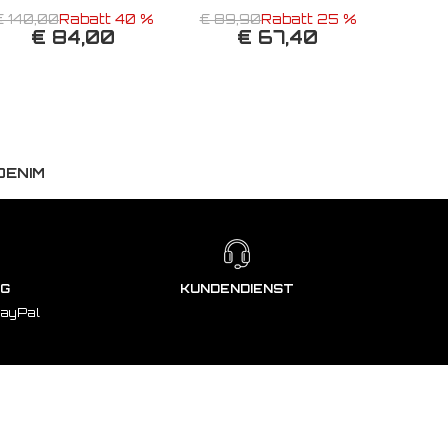
€ 140,00
Rabatt 40 %
€ 89,90
Rabatt 25 %
€ 84,00
€ 67,40
DENIM
NG
KUNDENDIENST
PayPal