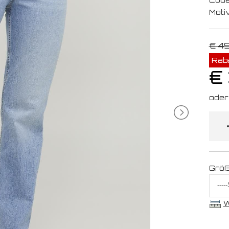
Moti
€ 4
Rab
€
Grö
W