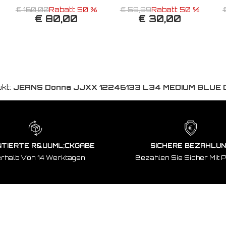
€ 160,00
Rabatt 50 %
€ 59,99
Rabatt 50 %
€ 80,00
€ 30,00
kt:
JEANS Donna JJXX 12246133 L34 MEDIUM BLUE 
TIERTE R&UUML;CKGABE
SICHERE BEZAHLU
erhalb Von 14 Werktagen
Bezahlen Sie Sicher Mit 