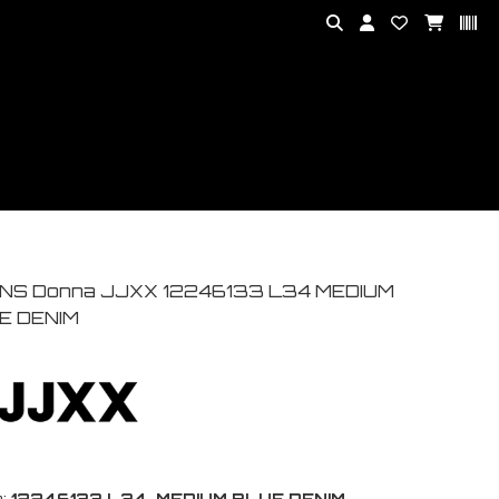
NS Donna JJXX 12246133 L34 MEDIUM
E DENIM
:
12246133 L34-MEDIUM BLUE DENIM