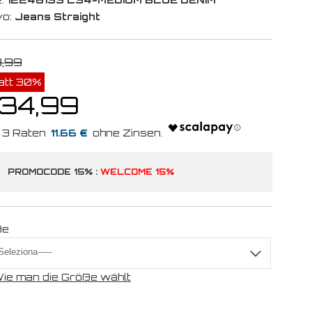
vo:
Jeans Straight
9,99
att 30%
 34,99
11.66 €
PROMOCODE 15% :
WELCOME 15%
ße
ie man die Größe wählt