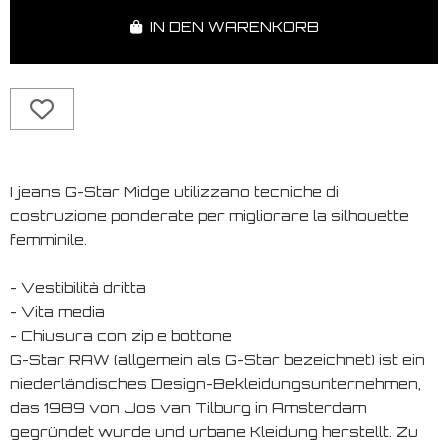
IN DEN WARENKORB
I jeans G-Star Midge utilizzano tecniche di
costruzione ponderate per migliorare la silhouette
femminile.
- Vestibilità dritta
- Vita media
- Chiusura con zip e bottone
G-Star RAW (allgemein als G-Star bezeichnet) ist ein
niederländisches Design-Bekleidungsunternehmen,
das 1989 von Jos van Tilburg in Amsterdam
gegründet wurde und urbane Kleidung herstellt. Zu