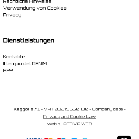
Rechtliche Hinweise
Verwendung von Cookies
Privacy
Dienstleistungen
Kontakte
Il tempio del DENIM
APP
Keggol s.r.l.
- VAT 03219650730 -
Company data
-
Privacy and Cookie Law
web by
ATTIVA WEB