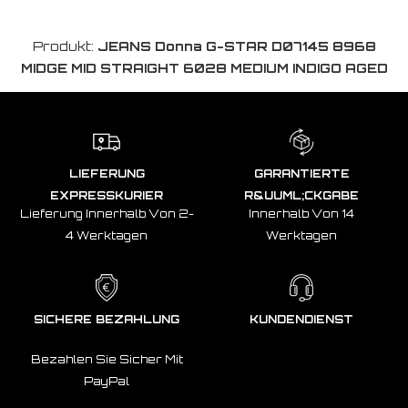
Produkt:
JEANS Donna G-STAR D07145 8968
MIDGE MID STRAIGHT 6028 MEDIUM INDIGO AGED
LIEFERUNG
GARANTIERTE
EXPRESSKURIER
R&UUML;CKGABE
Lieferung Innerhalb Von 2-
Innerhalb Von 14
4 Werktagen
Werktagen
SICHERE BEZAHLUNG
KUNDENDIENST
Bezahlen Sie Sicher Mit
PayPal