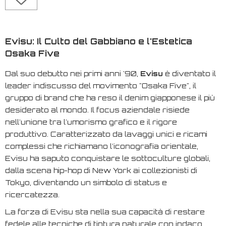
Evisu: Il Culto del Gabbiano e l'Estetica
Osaka Five
Dal suo debutto nei primi anni '90,
Evisu
è diventato il
leader indiscusso del movimento "Osaka Five", il
gruppo di brand che ha reso il denim giapponese il più
desiderato al mondo. Il focus aziendale risiede
nell'unione tra l'umorismo grafico e il rigore
produttivo. Caratterizzato da lavaggi unici e ricami
complessi che richiamano l'iconografia orientale,
Evisu ha saputo conquistare le sottoculture globali,
dalla scena hip-hop di New York ai collezionisti di
Tokyo, diventando un simbolo di status e
ricercatezza.
La forza di Evisu sta nella sua capacità di restare
fedele alle tecniche di tintura naturale con indaco,