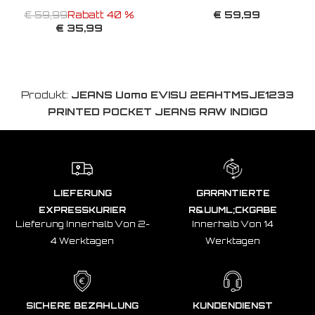
€ 59,99
€ 59,99
Rabatt 40 %
€ 35,99
Produkt:
JEANS Uomo EVISU 2EAHTM5JE1233
PRINTED POCKET JEANS RAW INDIGO
LIEFERUNG
GARANTIERTE
EXPRESSKURIER
R&UUML;CKGABE
Lieferung Innerhalb Von 2-
Innerhalb Von 14
4 Werktagen
Werktagen
SICHERE BEZAHLUNG
KUNDENDIENST