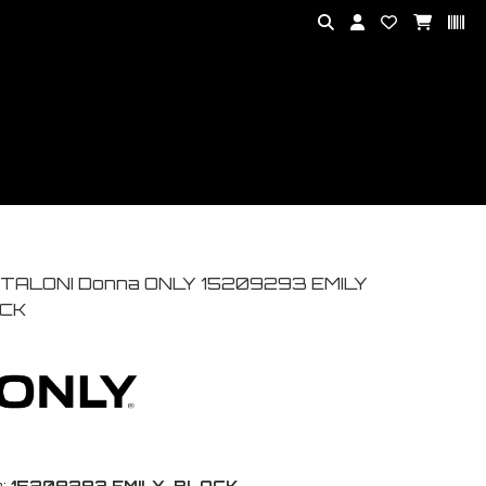
TALONI Donna ONLY 15209293 EMILY
CK
:
15209293 EMILY-BLACK