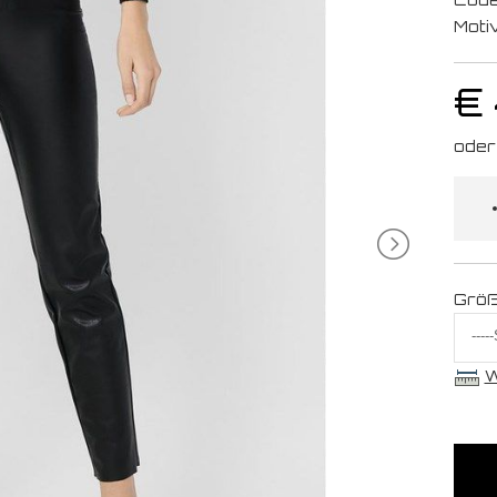
Moti
€
Grö
W