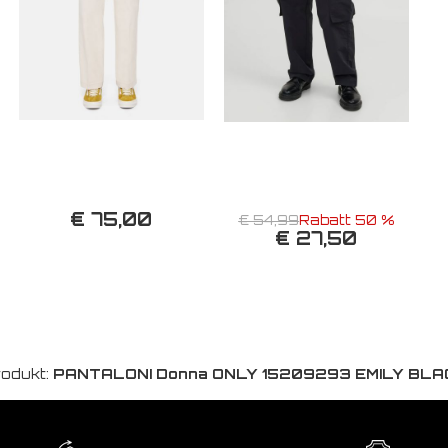
€ 75,00
€ 54,99
Rabatt 50 %
€ 27,50
odukt:
PANTALONI Donna ONLY 15209293 EMILY BLA