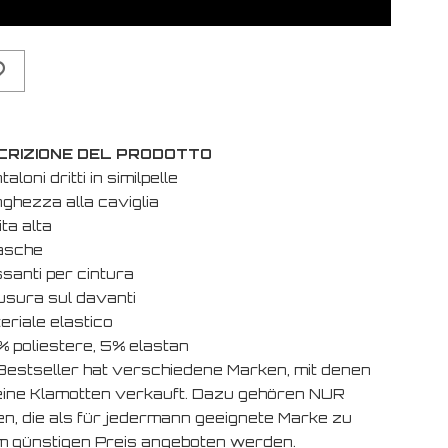
CRIZIONE DEL PRODOTTO
taloni dritti in similpelle
nghezza alla caviglia
ita alta
tasche
santi per cintura
iusura sul davanti
eriale elastico
% poliestere, 5% elastan
Bestseller hat verschiedene Marken, mit denen
eine Klamotten verkauft. Dazu gehören NUR
en, die als für jedermann geeignete Marke zu
m günstigen Preis angeboten werden.