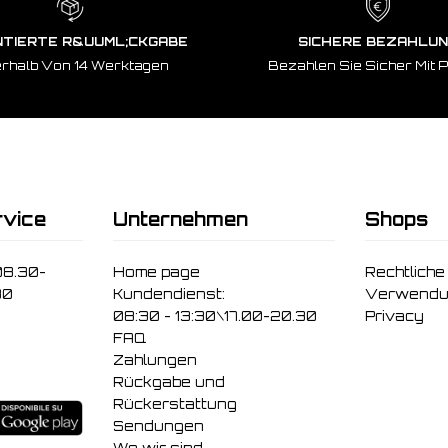
TIERTE R&UUML;CKGABE
SICHERE BEZAHLU
erhalb Von 14 Werktagen
Bezahlen Sie Sicher Mit 
vice
Unternehmen
Shops
08.30-
Home page
Rechtliche
30
Kundendienst:
Verwendu
08:30 - 13:30\17.00-20.30
Privacy
FAQ
Zahlungen
Rückgabe und
Rückerstattung
Sendungen
Wo wir sind