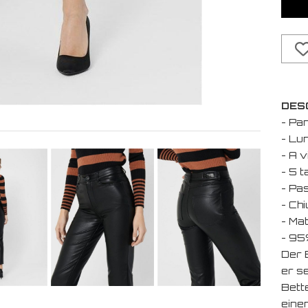
DES
- Pan
- Lu
- A v
- 5 
- Pas
- Ch
- Mat
- 95
Der 
er s
Bett
eine