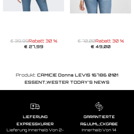
€ 39,99
Rabatt 30 %
€ 70,00
Rabatt 30 %
€ 27,99
€ 49,00
Produkt:
CAMICIE Donna LEVIS 16786 0101
ESSENT,WESTER TODAY'S NEWS
LIEFERUNG
GARANTIERTE
EXPRESSKURIER
R&UUML;CKGABE
Lieferung Innerhalb Von 2-
Innerhalb Von 14