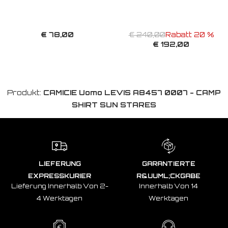
€ 78,00
€ 240,00
Rabatt 20 %
€ 192,00
Produkt:
CAMICIE Uomo LEVIS A8457 0007 - CAMP
SHIRT SUN STARES
LIEFERUNG
GARANTIERTE
EXPRESSKURIER
R&UUML;CKGABE
Lieferung Innerhalb Von 2-
Innerhalb Von 14
4 Werktagen
Werktagen