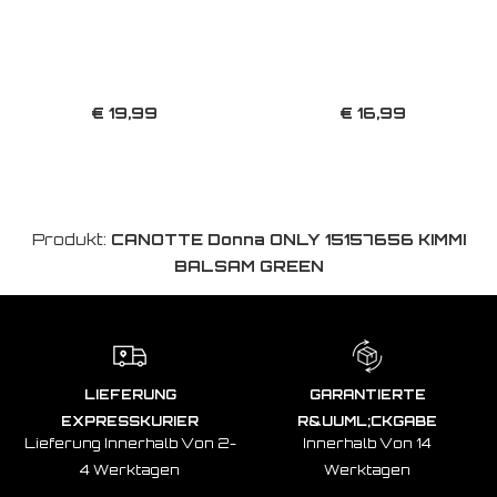
€ 19,99
€ 16,99
Produkt:
CANOTTE Donna ONLY 15157656 KIMMI
BALSAM GREEN
LIEFERUNG
GARANTIERTE
EXPRESSKURIER
R&UUML;CKGABE
Lieferung Innerhalb Von 2-
Innerhalb Von 14
4 Werktagen
Werktagen