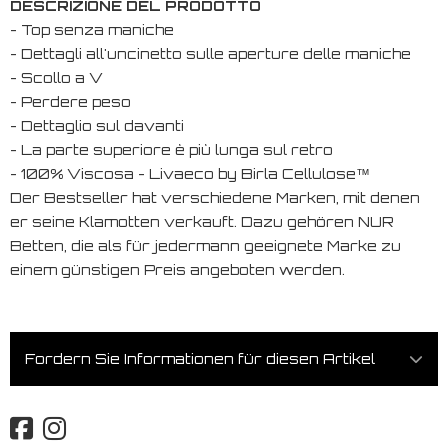
DESCRIZIONE DEL PRODOTTO
- Top senza maniche
- Dettagli all'uncinetto sulle aperture delle maniche
- Scollo a V
- Perdere peso
- Dettaglio sul davanti
- La parte superiore è più lunga sul retro
- 100% Viscosa - Livaeco by Birla Cellulose™
Der Bestseller hat verschiedene Marken, mit denen
er seine Klamotten verkauft. Dazu gehören NUR
Betten, die als für jedermann geeignete Marke zu
einem günstigen Preis angeboten werden.
Fordern Sie Informationen für diesen Artikel