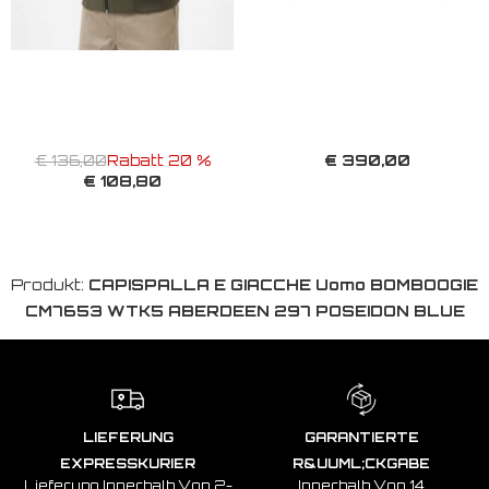
€ 390,00
€ 136,00
Rabatt 20 %
€ 108,80
Produkt:
CAPISPALLA E GIACCHE Uomo BOMBOOGIE
CM7653 WTK5 ABERDEEN 297 POSEIDON BLUE
LIEFERUNG
GARANTIERTE
EXPRESSKURIER
R&UUML;CKGABE
Lieferung Innerhalb Von 2-
Innerhalb Von 14