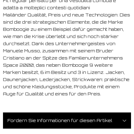
Fit regular pensato per una vestibilità comoda e
adatta a molteplici contesti quotidiani
Mailänder Qualität, Preis und neue Technologien: Dies
sind die drei strategischen Elemente, die die Marke
Bomboogie zu einem Beispiel dafür gemacht haben,
wie man die Krise überlebt und sich noch stärker
durchsetzt. Dank des Unternehmergeistes von
Manuele Musso, zusammen mit seinem Bruder
Cristiano an der Spitze des Familienunternehmens
Space 2000, das neben Bomboogie 9 weitere
Marken besitzt, 6 im Besitz und 3 in Lizenz. Jacken,
Daunenjacken, Lederjacken, Strickwaren: praktische
und schöne Kleidungsstücke, Produkte mit einem
Auge für Qualität und eines für den Preis.
Fordern Sie Informationen für diesen Artikel