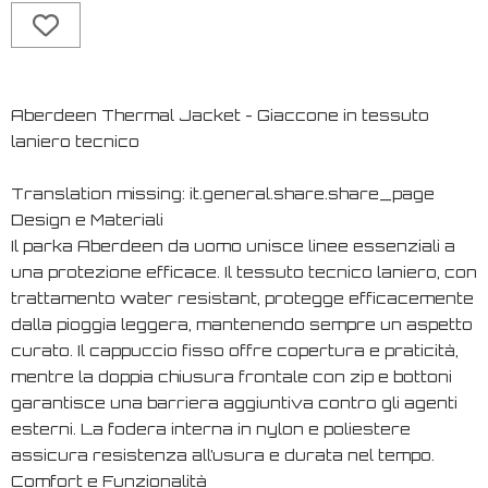
Aberdeen Thermal Jacket - Giaccone in tessuto
laniero tecnico
Translation missing: it.general.share.share_page
Design e Materiali
Il parka Aberdeen da uomo unisce linee essenziali a
una protezione efficace. Il tessuto tecnico laniero, con
trattamento water resistant, protegge efficacemente
dalla pioggia leggera, mantenendo sempre un aspetto
curato. Il cappuccio fisso offre copertura e praticità,
mentre la doppia chiusura frontale con zip e bottoni
garantisce una barriera aggiuntiva contro gli agenti
esterni. La fodera interna in nylon e poliestere
assicura resistenza all’usura e durata nel tempo.
Comfort e Funzionalità