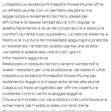
L’imbottitura sintetica Primaloft® PowerPlume offre
un effetto piuma, con un perfetto equilibrio tra
leggerezza e isolamento termico, ideale per
affrontare le basse temperature. Il fit regular si
adatta facilmente a diverse corporature e assicura
comfort durante l’uso quotidiano. Le tasche esterne a
filetto e le cuciture termosaldate aggiungono praticità
e resistenza, rendendo questo parka una scelta
versatile e adatta alla vita di tutti i giorni.
Informazioni aggiuntive
Realizzato in tessuto tecnico laniero windproof e
water resistant per una protezione versatile in città
Imbottitura sintetica Primaloft® PowerPlume per
isolamento leggero e traspirante simile alla piuma
Cappuccio fisso progettato per offrire copertura
costante contro vento e pioggia leggera
Chiusura frontale con zip e bottoni che contribuisce a
schermare dal freddo e dalle correnti d’aria