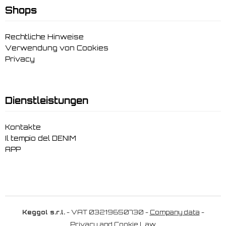
Shops
Rechtliche Hinweise
Verwendung von Cookies
Privacy
Dienstleistungen
Kontakte
Il tempio del DENIM
APP
Keggol s.r.l.
- VAT 03219650730 -
Company data
-
Privacy and Cookie Law