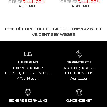
€ 110,00
Rabatt 20 %
€ 520,00
Rabatt 20 %
€ 88,00
€ 416,00
Produkt:
CAPISPALLA E GIACCHE Uomo 40WEFT
VINCENT 2191 W2359
LIEFERUNG
GARANTIERTE
EXPRESSKURIER
R&UUML;CKGABE
Lieferung Innerhalb Von 2-
Innerhalb Von 14
4 Werktagen
Werktagen
SICHERE BEZAHLUNG
KUNDENDIENST