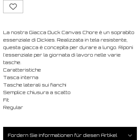
La nostra Giacca Duck Canvas Chore è un soprabito
essenziale di Dickies. Realizzata in tela resistente,
questa giacca è concepita per durare a lungo. Riponi
l'essenziale per la giornata di lavoro nelle varie
tasche.
Caratteristiche
Tasca interna
Tasche laterali sui fianchi
Semplice chiusura a scatto
Fit
Regular
Fordern Sie Informationen für diesen Artikel