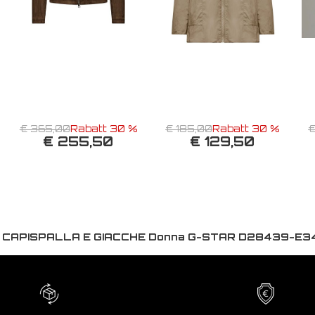
€ 365,00
Rabatt 30 %
€ 185,00
Rabatt 30 %
€
€ 255,50
€ 129,50
:
CAPISPALLA E GIACCHE Donna G-STAR D28439-E3