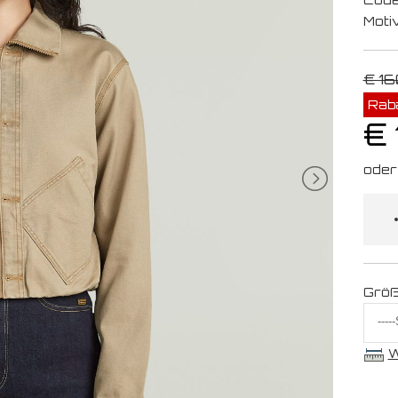
Moti
€ 16
Rab
€ 
Grö
W