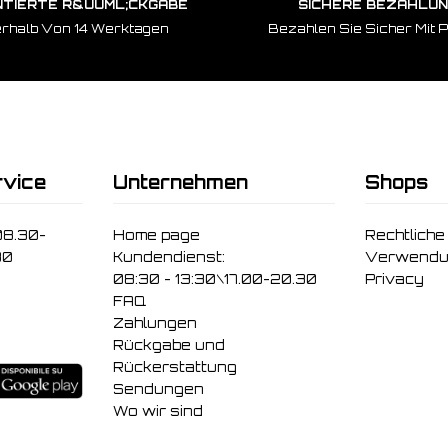
TIERTE R&UUML;CKGABE
SICHERE BEZAHLU
erhalb Von 14 Werktagen
Bezahlen Sie Sicher Mit 
vice
Unternehmen
Shops
08.30-
Home page
Rechtliche
30
Kundendienst:
Verwendu
08:30 - 13:30\17.00-20.30
Privacy
FAQ
Zahlungen
Rückgabe und
Rückerstattung
Sendungen
Wo wir sind