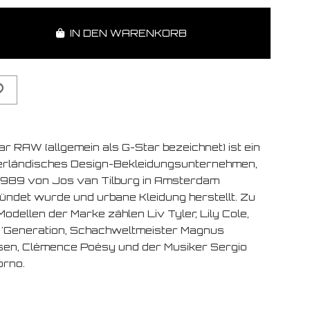
IN DEN WARENKORB
ar RAW (allgemein als G-Star bezeichnet) ist ein
erländisches Design-Bekleidungsunternehmen,
1989 von Jos van Tilburg in Amsterdam
ündet wurde und urbane Kleidung herstellt. Zu
odellen der Marke zählen Liv Tyler, Lily Cole,
s 'Generation, Schachweltmeister Magnus
sen, Clémence Poésy und der Musiker Sergio
orno.