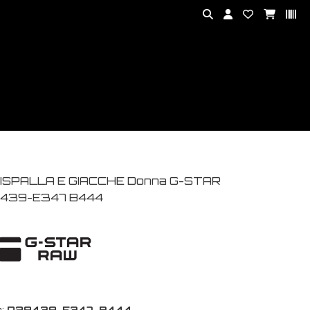
ISPALLA E GIACCHE Donna G-STAR
439-E347 B444
:
D28439-E347-B444