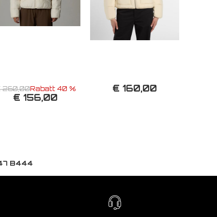
€ 160,00
 260,00
Rabatt 40 %
€ 156,00
47 B444