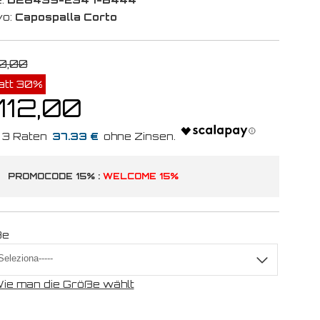
vo:
Capospalla Corto
0,00
att 30%
112,00
37.33 €
PROMOCODE 15% :
WELCOME 15%
ße
ie man die Größe wählt