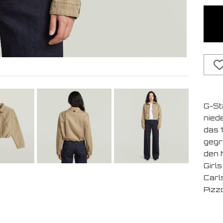
G-St
nied
das 
gegr
den M
Girl
Carl
Pizz