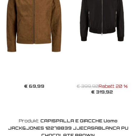
€ 69,99
€ 399,90
Rabatt 20 %
€ 319,92
Produkt:
CAPISPALLA E GIACCHE Uomo
JACK&JONES 12278839 JJECASABLANCA PU
CHOCOLATE BROWN