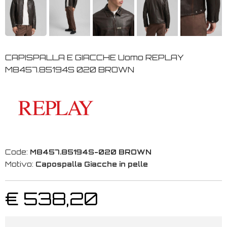
CAPISPALLA E GIACCHE Uomo REPLAY
M8457.85194S 020 BROWN
Code:
M8457.85194S-020 BROWN
Motivo:
Capospalla Giacche in pelle
€ 538,20