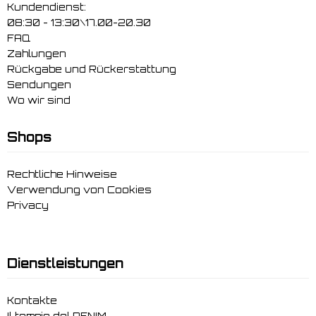
Kundendienst:
08:30 - 13:30\17.00-20.30
FAQ
Zahlungen
Rückgabe und Rückerstattung
Sendungen
Wo wir sind
Shops
Rechtliche Hinweise
Verwendung von Cookies
Privacy
Dienstleistungen
Kontakte
Il tempio del DENIM