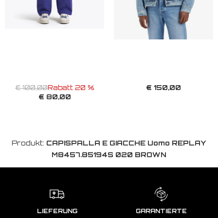
€ 150,00
€ 100,00
Rabatt 20 %
€ 80,00
Produkt:
CAPISPALLA E GIACCHE Uomo REPLAY
M8457.85194S 020 BROWN
LIEFERUNG
GARANTIERTE