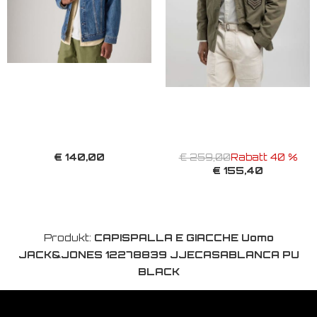
€ 140,00
€ 259,00
Rabatt 40 %
€ 155,40
Produkt:
CAPISPALLA E GIACCHE Uomo
JACK&JONES 12278839 JJECASABLANCA PU
BLACK