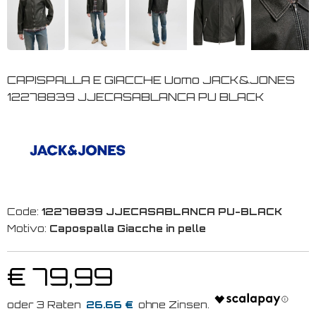
CAPISPALLA E GIACCHE Uomo JACK&JONES
12278839 JJECASABLANCA PU BLACK
Code:
12278839 JJECASABLANCA PU-BLACK
Motivo:
Capospalla Giacche in pelle
€ 79,99
26.66 €