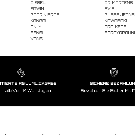
S
DIESEL
DR. MARTENS
EDWIN
EVISU
GOORIN BROS.
GUESS JEANS
KANGOL
KAWASAKI
ONLY
PRO-KEDS
SENSI
SPRAYGROUN
VANS
TIERTE R&UUML;CKGABE
SICHERE BEZAHLU
erhalb Von 14 Werktagen
Bezahlen Sie Sicher Mit 