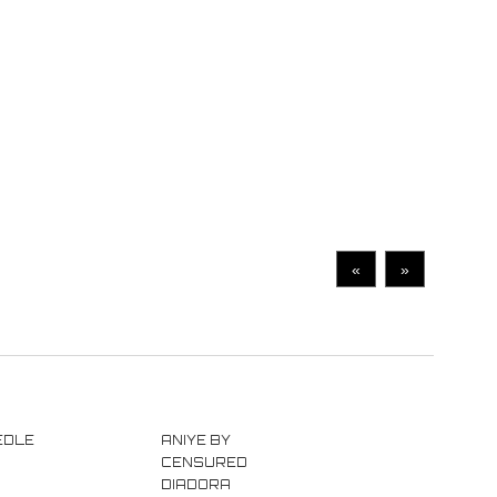
«
»
EDLE
ANIYE BY
CENSURED
DIADORA