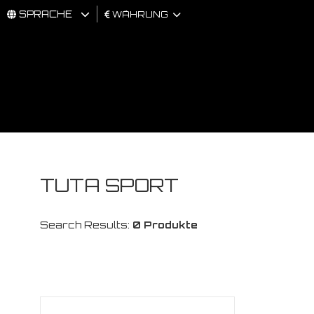
SPRACHE
WÄHRUNG
MÄNNER
FRAU
BRAND
TUTA SPORT
Search Results:
0 Produkte