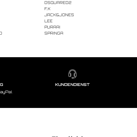
DSQUARED2
F..K
JACK&JONES
LEE
PURAAI
D
SPRINGA
NG
KUNDENDIENST
PayPal