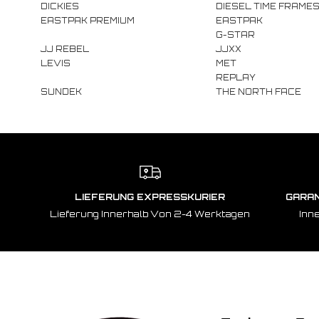
DICKIES
DIESEL TIME FRAME
EASTPAK PREMIUM
EASTPAK
G-STAR
JJ REBEL
JJXX
LEVIS
MET
REPLAY
SUNDEK
THE NORTH FACE
LIEFERUNG EXPRESSKURIER
GARAN
Lieferung Innerhalb Von 2-4 Werktagen
Inn