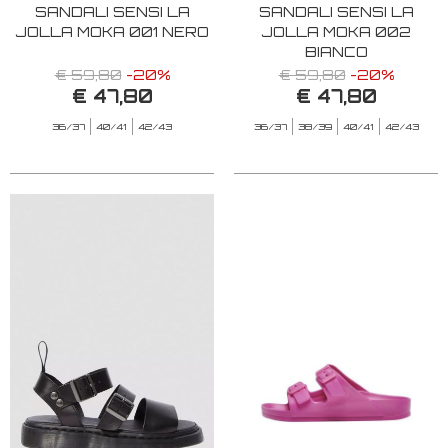
SANDALI SENSI LA
SANDALI SENSI LA
JOLLA MOKA 001 NERO
JOLLA MOKA 002
BIANCO
€ 59,80
-20%
€ 59,80
-20%
€ 47,80
€ 47,80
36/37
40/41
42/43
36/37
38/39
40/41
42/43