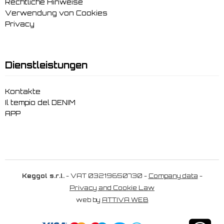
Rechtliche Hinweise
Verwendung von Cookies
Privacy
Dienstleistungen
Kontakte
Il tempio del DENIM
APP
Keggol s.r.l.
- VAT 03219650730 -
Company data
-
Privacy and Cookie Law
web by
ATTIVA WEB