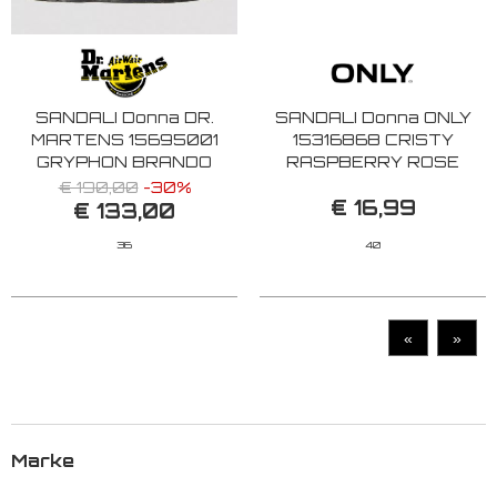
SANDALI Donna DR.
SANDALI Donna ONLY
MARTENS 15695001
15316868 CRISTY
GRYPHON BRANDO
RASPBERRY ROSE
BLACK
€ 190,00
-30%
€ 16,99
€ 133,00
36
40
«
»
Marke