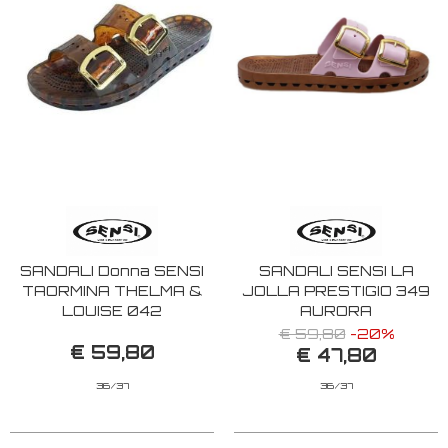
SANDALI Donna SENSI
SANDALI SENSI LA
TAORMINA THELMA &
JOLLA PRESTIGIO 349
LOUISE 042
AURORA
TARTARUGA
€ 59,80
-20%
€ 59,80
€ 47,80
36/37
36/37