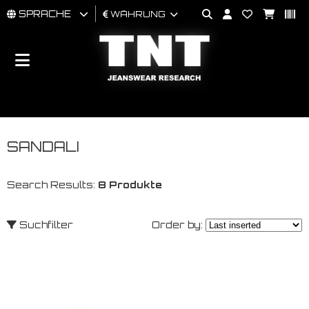
SPRACHE
WÄHRUNG
MÄNNER
FRAU
BRAND
SANDALI
Search Results:
8 Produkte
Suchfilter
Order by: