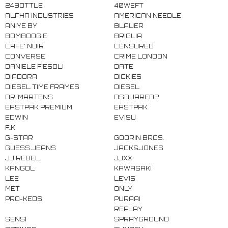
24BOTTLE
40WEFT
ALPHA INDUSTRIES
AMERICAN NEEDLE
ANIYE BY
BLAUER
BOMBOOGIE
BRIGLIA
CAFE' NOIR
CENSURED
CONVERSE
CRIME LONDON
DANIELE FIESOLI
DATE
DIADORA
DICKIES
DIESEL TIME FRAMES
DIESEL
DR. MARTENS
DSQUARED2
EASTPAK PREMIUM
EASTPAK
EDWIN
EVISU
F..K
G-STAR
GOORIN BROS.
GUESS JEANS
JACK&JONES
JJ REBEL
JJXX
KANGOL
KAWASAKI
LEE
LEVIS
MET
ONLY
PRO-KEDS
PURAAI
REPLAY
SENSI
SPRAYGROUND