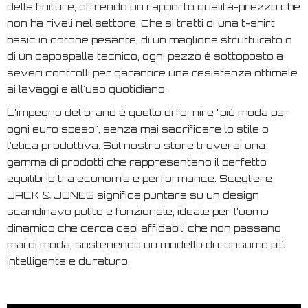
delle finiture, offrendo un rapporto qualità-prezzo che
non ha rivali nel settore. Che si tratti di una t-shirt
basic in cotone pesante, di un maglione strutturato o
di un capospalla tecnico, ogni pezzo è sottoposto a
severi controlli per garantire una resistenza ottimale
ai lavaggi e all'uso quotidiano.
L'impegno del brand è quello di fornire "più moda per
ogni euro speso", senza mai sacrificare lo stile o
l'etica produttiva. Sul nostro store troverai una
gamma di prodotti che rappresentano il perfetto
equilibrio tra economia e performance. Scegliere
JACK & JONES significa puntare su un design
scandinavo pulito e funzionale, ideale per l'uomo
dinamico che cerca capi affidabili che non passano
mai di moda, sostenendo un modello di consumo più
intelligente e duraturo.