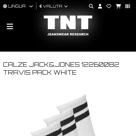
LINGUA
VALUTA
UOMO
DONNA
BRAND
CALZE JACK&JONES 12260082
TRAVIS PACK WHITE