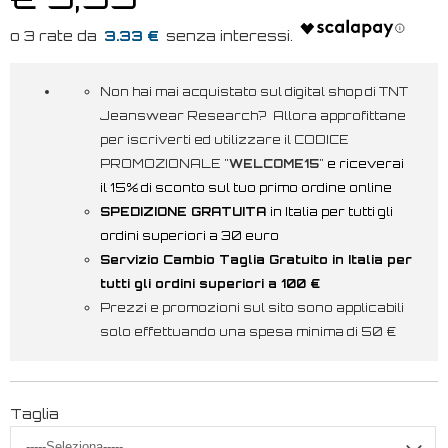
3.33 €
Non hai mai acquistato sul digital shop di TNT
Jeanswear Research? Allora approfittane
per iscriverti ed utilizzare il CODICE
PROMOZIONALE "
WELCOME15
"
e riceverai
il 15% di sconto sul tuo primo ordine online
SPEDIZIONE GRATUITA
in Italia per tutti gli
ordini superiori a 30 euro
Servizio Cambio Taglia Gratuito in Italia per
tutti gli ordini superiori a 100 €
Prezzi e promozioni sul sito sono applicabili
solo effettuando una spesa minima di 50 €
Taglia