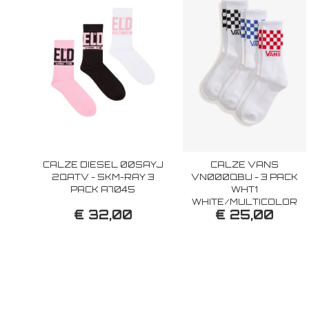
CALZE DIESEL 00SAYJ
CALZE VANS
2QATV - SKM-RAY 3
VN000QBU - 3 PACK
PACK A7045
WHT1
WHITE/MULTICOLOR
€ 32,00
€ 25,00