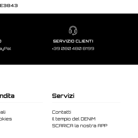
 E3843
O
SERVIZIO CLIENTI
ayPal
+39 080 480 8199
ndita
Servizi
ali
Contatti
ookies
Il tempio del DENIM
SCARICA la nostra APP