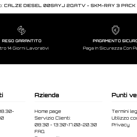
o:
CALZE DIESEL 00SAYJ 2QATV - SKM-RAY 3 PACK
RESO GARANTITO
PAGAMENTO SICUR
tro 14 Giorni Lavorativi
Paga In Sicurezza Con P
ti
Azienda
Punti ve
08.30-
Home page
Termini leg
30
Servizio Clienti:
Utilizzo c
08:30 - 13:30\17.00-20.30
Privacy
FAQ