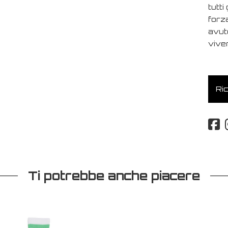
tutti
forza
avut
viver
Ric
Ti potrebbe anche piacere