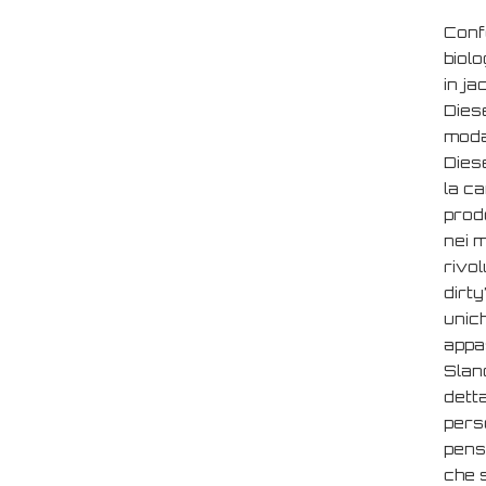
Confe
biolo
in ja
Diese
moda
Dies
la c
prodo
nei m
rivol
dirty
unich
appa
Sland
detta
perso
pens
che s