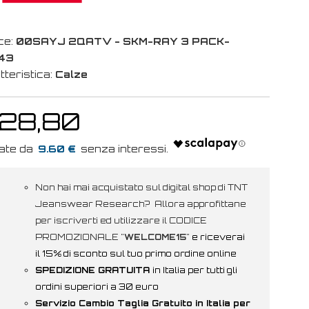
ce:
00SAYJ 2QATV - SKM-RAY 3 PACK-
43
tteristica:
Calze
 28,80
9.60 €
Non hai mai acquistato sul digital shop di TNT
Jeanswear Research? Allora approfittane
per iscriverti ed utilizzare il CODICE
PROMOZIONALE "
WELCOME15
"
e riceverai
il 15% di sconto sul tuo primo ordine online
SPEDIZIONE GRATUITA
in Italia per tutti gli
ordini superiori a 30 euro
Servizio Cambio Taglia Gratuito in Italia per