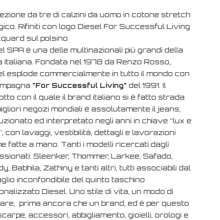
zione da tre di calzini da uomo in cotone stretch
gico. Rifiniti con logo Diesel For Successful Living
cquard sul polsino
l SPA è una delle multinazionali più grandi della
 Italiana. Fondata nel 1978 da Renzo Rosso,
el esplode commercialmente in tutto il mondo con
ampagna
"
For Successful Living
"
del 1991. Il
tto con il quale il brand italiano si è fatto strada
igliori negozi mondiali è assolutamente il jeans,
uzionato ed interpretato negli anni in chiave “lux e
”, con lavaggi, vestibilità, dettagli e lavorazioni
e fatte a mano. Tanti i modelli ricercati dagli
ssionati: Sleenker, Thommer, Larkee, Safado,
y, Babhila, Zathiny e tanti altri, tutti associabili dal
glio inconfondibile del quinto taschino
nalizzato Diesel. Uno stile di vita, un modo di
are, prima ancora che un brand, ed è per questo
carpe, accessori, abbigliamento, gioielli, orologi e