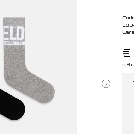
Codi
E38
Cara
€