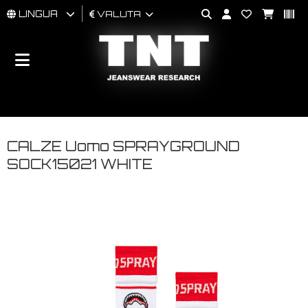
LINGUA
VALUTA
UOMO
DONNA
BRAND
CALZE Uomo SPRAYGROUND
SOCK15021 WHITE