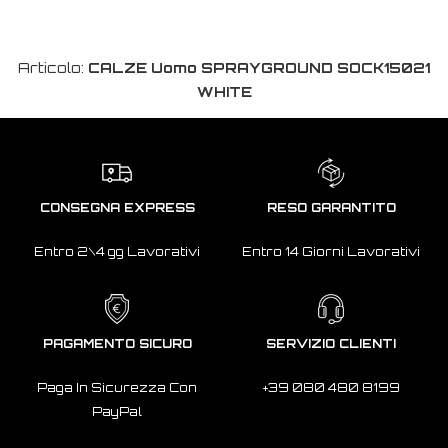
Articolo:
CALZE Uomo SPRAYGROUND SOCK15021
WHITE
CONSEGNA EXPRESS
RESO GARANTITO
Entro 2\4 gg Lavorativi
Entro 14 Giorni Lavorativi
PAGAMENTO SICURO
SERVIZIO CLIENTI
Paga In Sicurezza Con
+39 080 480 8199
PayPal