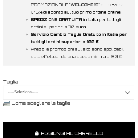
PROMOZIONALE "
WELCOME15
"
e riceverai
il 15% di sconto sul tuo primo ordine online
SPEDIZIONE GRATUITA
in Italia per tutti gli
ordini superiori a 30 euro
Servizio Cambio Taglia Gratuito in Italia per
tutti gli ordini superiori a 100 €
Prezzi e promozioni sul sito sono applicabili
solo effettuando una spesa minima di 50 €
Taglia
Come scegliere la taglia
AGGIUNGI AL CARRELLO