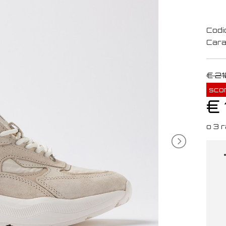
Codi
Cara
€ 21
sco
€