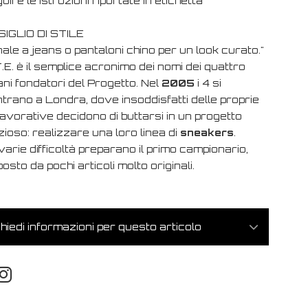
uire le istruzioni riportate in etichetta
IGLIO DI STILE
ale a jeans o pantaloni chino per un look curato."
.E. è il semplice acronimo dei nomi dei quattro
ni fondatori del Progetto. Nel
2005
i 4 si
trano a Londra, dove insoddisfatti delle proprie
lavorative decidono di buttarsi in un progetto
ioso: realizzare una loro linea di
sneakers
.
arie difficoltà preparano il primo campionario,
sto da pochi articoli molto originali.
hiedi informazioni per questo articolo