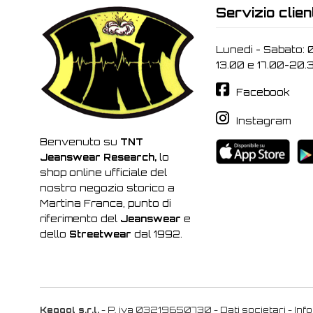
Servizio clien
Lunedi - Sabato: 
13.00 e 17.00-20.
Facebook
Instagram
Benvenuto su
TNT
Jeanswear Research,
lo
shop online ufficiale del
nostro negozio storico a
Martina Franca, punto di
riferimento del
Jeanswear
e
dello
Streetwear
dal 1992.
Keggol s.r.l.
- P. iva 03219650730 -
Dati societari
-
Inf