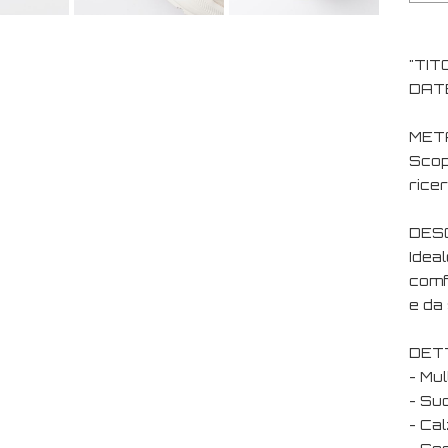
"TIT
DATE
MET
Scop
ricer
DESC
Ideal
comf
e da
DET
- Mul
- Su
- Ca