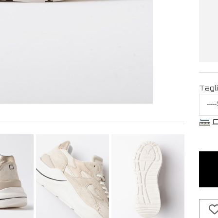
Tagl
C