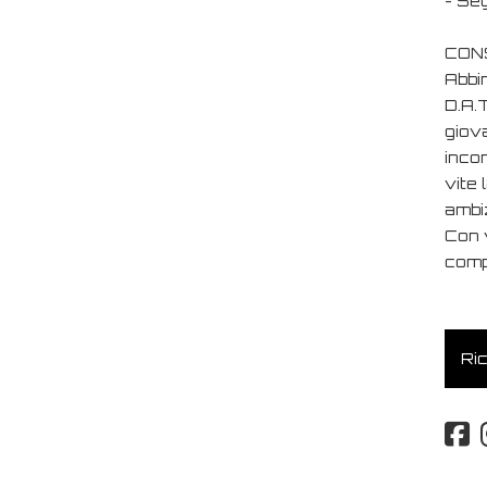
- Seg
CONS
Abbin
D.A.T
giova
incon
vite 
ambiz
Con v
compo
Ric