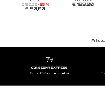
€ 189,00
€ 120,00
-25 %
€ 90,00
Articol
CONSEGNA EXPRESS
Entro 2\4 gg Lavorativi
En