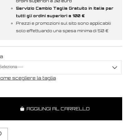
ordini superiori a 30 euro
Servizio Cambio Taglia Gratuito in Italia per
tutti gli ordini superiori a 100 €
Prezzi e promozioni sul sito sono applicabili
solo effettuando una spesa minima di 50 €
ia
ome scegliere la taglia
AGGIUNGI AL CARRELLO