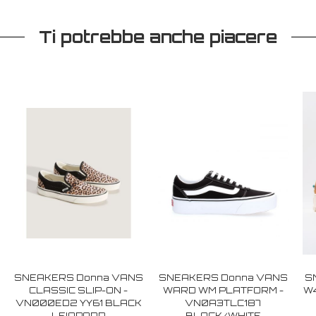
Ti potrebbe anche piacere
SNEAKERS Donna VANS
SNEAKERS Donna VANS
S
CLASSIC SLIP-ON -
WARD WM PLATFORM -
W4
VN000ED2 YY61 BLACK
VN0A3TLC187
LEIOPARD
BLACK/WHITE