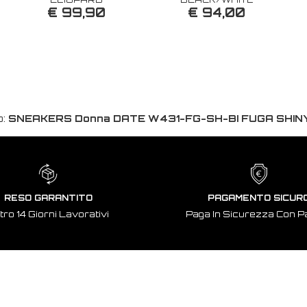
€ 99,90
€ 94,00
o:
SNEAKERS Donna DATE W431-FG-SH-BI FUGA SHINY
RESO GARANTITO
PAGAMENTO SICUR
tro 14 Giorni Lavorativi
Paga In Sicurezza Con P