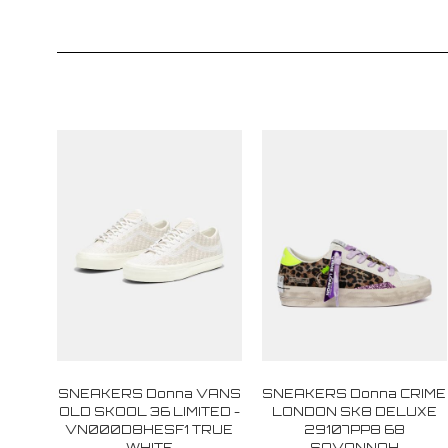
SNEAKERS Donna VANS
SNEAKERS Donna CRIME
OLD SKOOL 36 LIMITED -
LONDON SK8 DELUXE
VN000D8HESF1 TRUE
29107PP8 68
WHITE
SAVANNAH