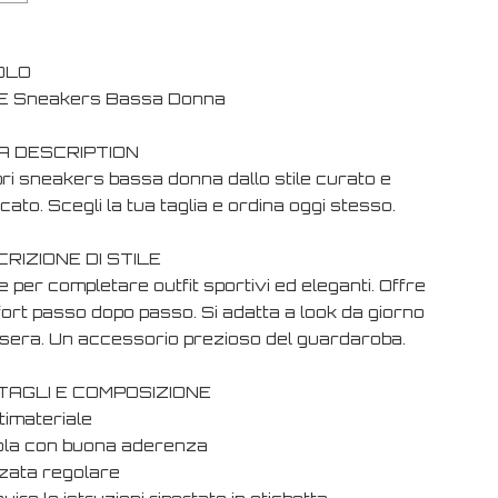
OLO
 Sneakers Bassa Donna
A DESCRIPTION
ri sneakers bassa donna dallo stile curato e
cato. Scegli la tua taglia e ordina oggi stesso.
RIZIONE DI STILE
e per completare outfit sportivi ed eleganti. Offre
ort passo dopo passo. Si adatta a look da giorno
 sera. Un accessorio prezioso del guardaroba.
TAGLI E COMPOSIZIONE
timateriale
ola con buona aderenza
lzata regolare