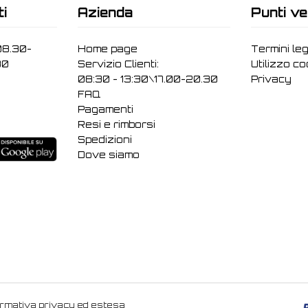
ti
Azienda
Punti ve
08.30-
Home page
Termini leg
30
Servizio Clienti:
Utilizzo c
08:30 - 13:30\17.00-20.30
Privacy
FAQ
Pagamenti
Resi e rimborsi
Spedizioni
Dove siamo
ormativa privacy ed estesa