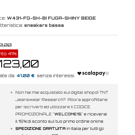
ce:
W431-FG-SH-BI FUGA-SHINY BEIGE
tteristica:
sneakers bassa
0,00
nto 41%
 123,00
41.00 €
Non hai mai acquistato sul digital shop di TNT
Jeanswear Research? Allora approfittane
per iscriverti ed utilizzare il CODICE
PROMOZIONALE "
WELCOME15
"
e riceverai
il 15% di sconto sul tuo primo ordine online
SPEDIZIONE GRATUITA
in Italia per tutti gli