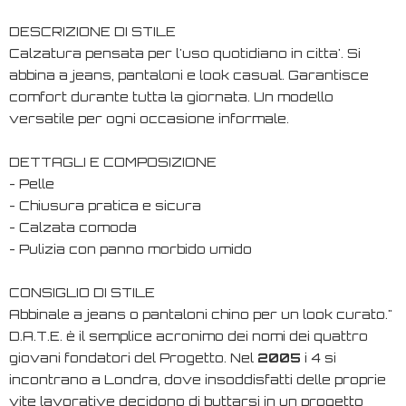
DESCRIZIONE DI STILE
Calzatura pensata per l'uso quotidiano in citta'. Si
abbina a jeans, pantaloni e look casual. Garantisce
comfort durante tutta la giornata. Un modello
versatile per ogni occasione informale.
DETTAGLI E COMPOSIZIONE
- Pelle
- Chiusura pratica e sicura
- Calzata comoda
- Pulizia con panno morbido umido
CONSIGLIO DI STILE
Abbinale a jeans o pantaloni chino per un look curato."
D.A.T.E. è il semplice acronimo dei nomi dei quattro
giovani fondatori del Progetto. Nel
2005
i 4 si
incontrano a Londra, dove insoddisfatti delle proprie
vite lavorative decidono di buttarsi in un progetto