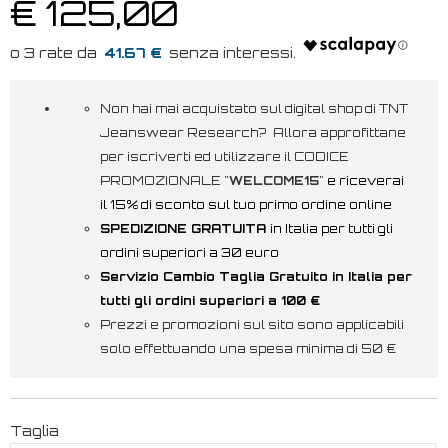
€ 125,00
41.67 €
Non hai mai acquistato sul digital shop di TNT
Jeanswear Research? Allora approfittane
per iscriverti ed utilizzare il CODICE
PROMOZIONALE "
WELCOME15
"
e riceverai
il 15% di sconto sul tuo primo ordine online
SPEDIZIONE GRATUITA
in Italia per tutti gli
ordini superiori a 30 euro
Servizio Cambio Taglia Gratuito in Italia per
tutti gli ordini superiori a 100 €
Prezzi e promozioni sul sito sono applicabili
solo effettuando una spesa minima di 50 €
Taglia