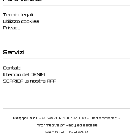
Termini legali
Utilizzo cookies
Privacy
Servizi
Contatti
Il tempio del DENIM
SCARICA la nostra APP
Keggol s.r.l.
- P. iva 03219650730 -
Dati societari
-
Informativa privacy ed estesa
web by
ATTIVA WEB