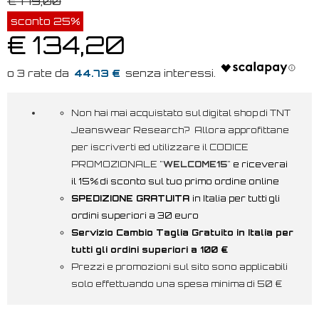
€ 179,00
sconto 25%
€ 134,20
44.73 €
Non hai mai acquistato sul digital shop di TNT
Jeanswear Research? Allora approfittane
per iscriverti ed utilizzare il CODICE
PROMOZIONALE "
WELCOME15
"
e riceverai
il 15% di sconto sul tuo primo ordine online
SPEDIZIONE GRATUITA
in Italia per tutti gli
ordini superiori a 30 euro
Servizio Cambio Taglia Gratuito in Italia per
tutti gli ordini superiori a 100 €
Prezzi e promozioni sul sito sono applicabili
solo effettuando una spesa minima di 50 €