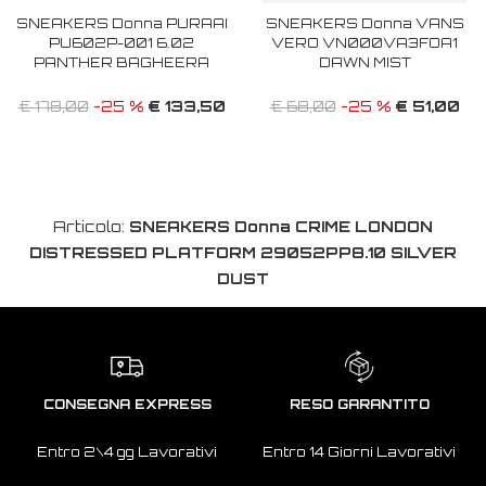
SNEAKERS Donna PURAAI
SNEAKERS Donna VANS
PU602P-001 6.02
VERO VN000VA3FOA1
PANTHER BAGHEERA
DAWN MIST
€ 133,50
€ 51,00
€ 178,00
-25 %
€ 68,00
-25 %
Articolo:
SNEAKERS Donna CRIME LONDON
DISTRESSED PLATFORM 29052PP8.10 SILVER
DUST
CONSEGNA EXPRESS
RESO GARANTITO
Entro 2\4 gg Lavorativi
Entro 14 Giorni Lavorativi