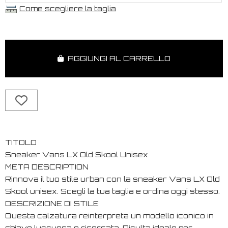
Come scegliere la taglia
AGGIUNGI AL CARRELLO
TITOLO
Sneaker Vans LX Old Skool Unisex
META DESCRIPTION
Rinnova il tuo stile urban con la sneaker Vans LX Old
Skool unisex. Scegli la tua taglia e ordina oggi stesso.
DESCRIZIONE DI STILE
Questa calzatura reinterpreta un modello iconico in
chiave lussuosa e ricercata. Risulta ideale per