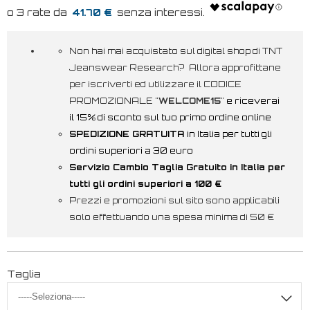
41.70 €
Non hai mai acquistato sul digital shop di TNT
Jeanswear Research? Allora approfittane
per iscriverti ed utilizzare il CODICE
PROMOZIONALE "
WELCOME15
"
e riceverai
il 15% di sconto sul tuo primo ordine online
SPEDIZIONE GRATUITA
in Italia per tutti gli
ordini superiori a 30 euro
Servizio Cambio Taglia Gratuito in Italia per
tutti gli ordini superiori a 100 €
Prezzi e promozioni sul sito sono applicabili
solo effettuando una spesa minima di 50 €
Taglia