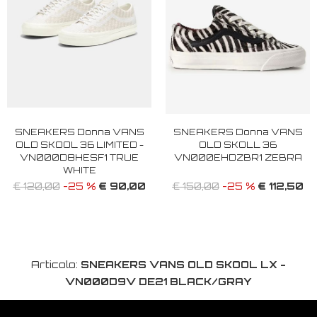
SNEAKERS Donna VANS
SNEAKERS Donna VANS
OLD SKOOL 36 LIMITED -
OLD SKOLL 36
VN000D8HESF1 TRUE
VN000EHDZBR1 ZEBRA
WHITE
€ 90,00
€ 112,50
€ 120,00
-25 %
€ 150,00
-25 %
Articolo:
SNEAKERS VANS OLD SKOOL LX -
VN000D9V DE21 BLACK/GRAY