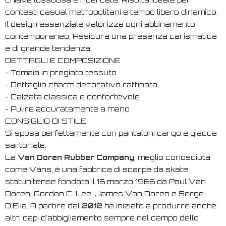
contesti casual metropolitani e tempo libero dinamico.
Il design essenziale valorizza ogni abbinamento
contemporaneo. Assicura una presenza carismatica
e di grande tendenza.
DETTAGLI E COMPOSIZIONE
- Tomaia in pregiato tessuto
- Dettaglio charm decorativo raffinato
- Calzata classica e confortevole
- Pulire accuratamente a mano
CONSIGLIO DI STILE
Si sposa perfettamente con pantaloni cargo e giacca
sartoriale.
La
Van Doren Rubber Company
, meglio conosciuta
come Vans, è una fabbrica di scarpe da skate
statunitense fondata il 16 marzo 1966 da Paul Van
Doren, Gordon C. Lee, James Van Doren e Serge
D'Elia. A partire dal
2012
ha iniziato a produrre anche
altri capi d'abbigliamento sempre nel campo dello