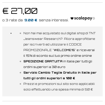
€ 27,00
9.00 €
Non hai mai acquistato sul digital shop di TNT
Jeanswear Research? Allora approfittane
per iscriverti ed utilizzare il CODICE
PROMOZIONALE "
WELCOME15
"
e riceverai
il 15% di sconto sul tuo primo ordine online
SPEDIZIONE GRATUITA
in Italia per tutti gli
ordini superiori a 30 euro
Servizio Cambio Taglia Gratuito in Italia per
tutti gli ordini superiori a 100 €
Prezzi e promozioni sul sito sono applicabili
solo effettuando una spesa minima di 50 €