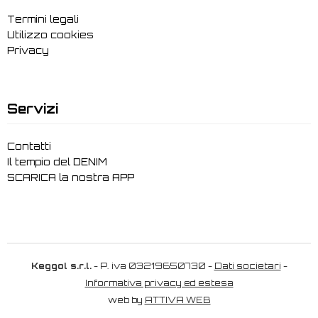
Termini legali
Utilizzo cookies
Privacy
Servizi
Contatti
Il tempio del DENIM
SCARICA la nostra APP
Keggol s.r.l.
- P. iva 03219650730 -
Dati societari
-
Informativa privacy ed estesa
web by
ATTIVA WEB