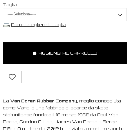
Taglia
Come scegliere la taglia
AGGIUNGI AL CARRELLO
La
Van Doren Rubber Company
, meglio conosciuta
come Vans, è una fabbrica di scarpe da skate
statunitense fondata il 16 marzo 1966 da Paul Van
Doren, Gordon C. Lee, James Van Doren e Serge
D'Elia. A partire dal
2012
ha iniziato a produrre anche