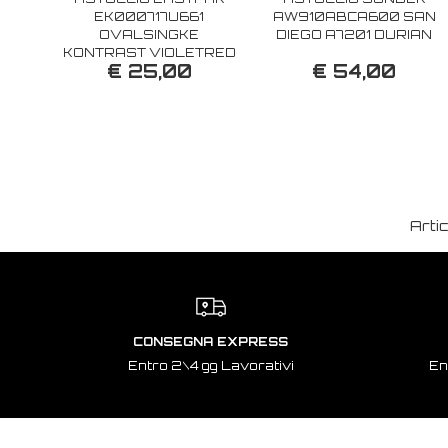
EK000717U661
AW910ABCA600 SAN
OVALSINGKE
DIEGO A7201 DURIAN
KONTRAST VIOLETRED
€ 25,00
€ 54,00
Arti
CONSEGNA EXPRESS
Entro 2\4 gg Lavorativi
En