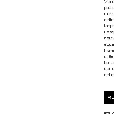
Vers
può 
movi
dello
l’app
East
nel 1
acce
Iniz
di
Ea
borse
camb
nel 
Ric