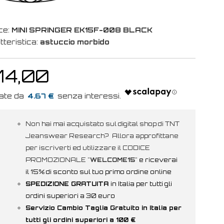
ce:
MINI SPRINGER EK15F-008 BLACK
tteristica:
astuccio morbido
14,00
4.67 €
Non hai mai acquistato sul digital shop di TNT
Jeanswear Research? Allora approfittane
per iscriverti ed utilizzare il CODICE
PROMOZIONALE "
WELCOME15
"
e riceverai
il 15% di sconto sul tuo primo ordine online
SPEDIZIONE GRATUITA
in Italia per tutti gli
ordini superiori a 30 euro
Servizio Cambio Taglia Gratuito in Italia per
tutti gli ordini superiori a 100 €