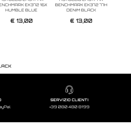
ENCHMARK EK372 16X
BENCHMARK EK372 77H
HUMBLE BLUE
DENIM BLACK
€ 13,00
€ 13,00
LACK
O
SERVIZIO CLIENTI
ayPal
+39 080 480 8199