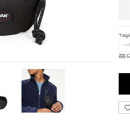
Tagl
C