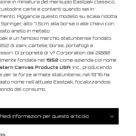
ione in miniatura del marsupio Eastpak classico,
custodire carte e contanti quando sei in
mento. Aggancia questo modello su scala ridotta
 Springer, alto 7,5cm, alla borsa o alle chiavi con
osito anello in metallo.
pak è un famoso marchio statunitense fondato
952 di zaini, cartelle, borse, portafogli e
ssori. Di proprietà di Vf Corporation dal 2000.
ialmente fondata nel
1952
come azienda col nome
stern Canvas Products USA
, Inc., producendo
 per le forze armate statunitensi, nel 1976 ha
iato nome nell'attuale Eastpak, focalizzandosi
mondo del consumo.
hiedi informazioni per questo articolo