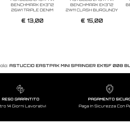
BENCHMARK EK372
BENCHMARK EK372
B
26W1 TRIPLE DENIM
2W11 CLASH BURGUNDY
€ 13,00
€ 15,00
colo:
ASTUCCIO EASTPAK MINI SPRINGER EK15F 008 B
RESO GARANTITO
PAGAMENTO SICUR
tro 14 Giorni Lavorativi
Paga In Sicurezza Con P