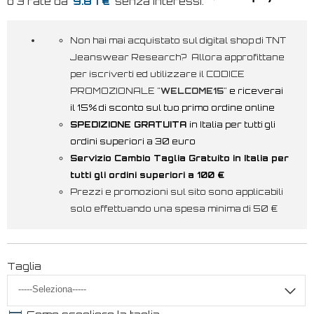
9.87 €
Non hai mai acquistato sul digital shop di TNT
Jeanswear Research? Allora approfittane
per iscriverti ed utilizzare il CODICE
PROMOZIONALE "
WELCOME15
"
e riceverai
il 15% di sconto sul tuo primo ordine online
SPEDIZIONE GRATUITA
in Italia per tutti gli
ordini superiori a 30 euro
Servizio Cambio Taglia Gratuito in Italia per
tutti gli ordini superiori a 100 €
Prezzi e promozioni sul sito sono applicabili
solo effettuando una spesa minima di 50 €
Taglia