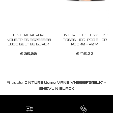
CINTURE ALPHA
CINTURE DIESEL X09912
INDUSTRIES SS266930
PR666 - 1DR-POD B-1DR
LOGO BELT 03 BLACK
POD 40 HA074
€ 35,00
€ 175,00
Articolo:
CINTURE Uomo VANS VN000F01BLK1 -
SHEVLIN BLACK