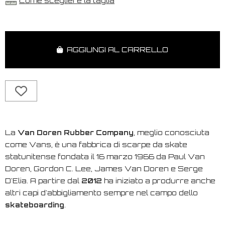
Come scegliere la taglia
AGGIUNGI AL CARRELLO
La
Van Doren Rubber Company
, meglio conosciuta
come Vans, è una fabbrica di scarpe da skate
statunitense fondata il 16 marzo 1966 da Paul Van
Doren, Gordon C. Lee, James Van Doren e Serge
D'Elia. A partire dal
2012
ha iniziato a produrre anche
altri capi d'abbigliamento sempre nel campo dello
skateboarding
.