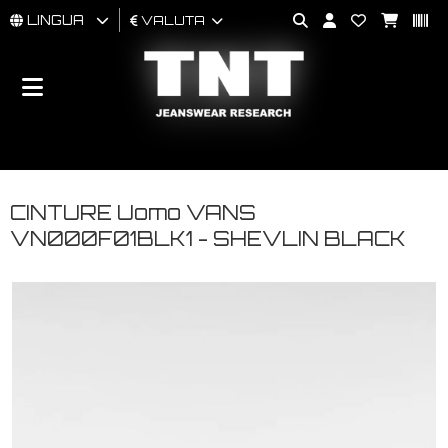
LINGUA
VALUTA
UOMO
DONNA
BRAND
CINTURE Uomo VANS
VN000F01BLK1 - SHEVLIN BLACK