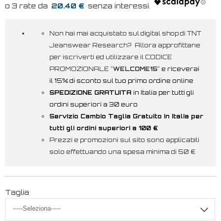
20.40 €
Non hai mai acquistato sul digital shop di TNT
Jeanswear Research? Allora approfittane
per iscriverti ed utilizzare il CODICE
PROMOZIONALE "
WELCOME15
"
e riceverai
il 15% di sconto sul tuo primo ordine online
SPEDIZIONE GRATUITA
in Italia per tutti gli
ordini superiori a 30 euro
Servizio Cambio Taglia Gratuito in Italia per
tutti gli ordini superiori a 100 €
Prezzi e promozioni sul sito sono applicabili
solo effettuando una spesa minima di 50 €
Taglia