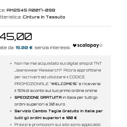
ce:
AM2545 A0017-098
tteristica:
Cinture in Tessuto
 45,00
15.00 €
Non hai mai acquistato sul digital shop di TNT
Jeanswear Research? Allora approfittane
per iscriverti ed utilizzare il CODICE
PROMOZIONALE "
WELCOME15
"
e riceverai
il 15% di sconto sul tuo primo ordine online
SPEDIZIONE GRATUITA
in Italia per tutti gli
ordini superiori a 30 euro
Servizio Cambio Taglia Gratuito in Italia per
tutti gli ordini superiori a 100 €
Prezzi e promozioni sul sito sono applicabili