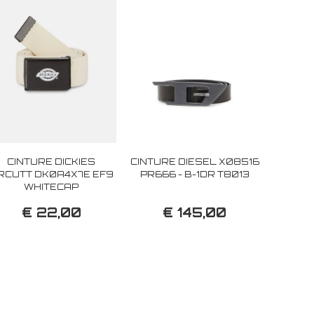
CINTURE DICKIES
CINTURE DIESEL X08516
RCUTT DK0A4X7E EF9
PR666 - B-1DR T8013
WHITECAP
€ 22,00
€ 145,00