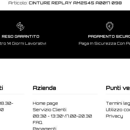
Articolo:
CINTURE REPLAY AM2545 A0017 098
RESO GARANTITO
PAGAMENTO SICUR
tro 14 Giorni Lavorativi
Paga In Sicurezza Con P
ti
Azienda
Punti ve
08.30-
Home page
Termini leg
30
Servizio Clienti:
Utilizzo c
08:30 - 13:30\17.00-20.30
Privacy
FAQ
Pagamenti