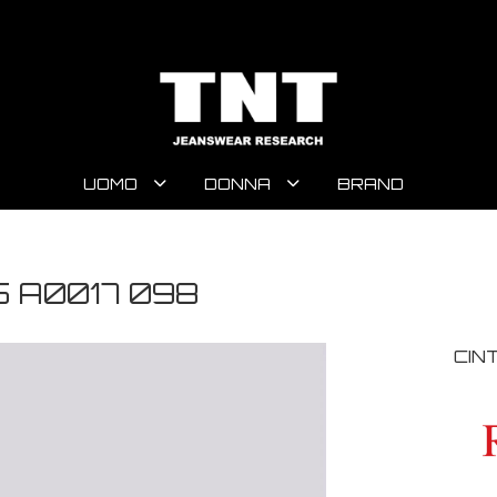
UOMO
DONNA
BRAND
 A0017 098
CIN