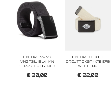
CINTURE VANS
CINTURE DICKIES
VN0A31J1BLK1 MN
ORCUTT DK0A4X7E EF9
DEPPSTER II BLACK
WHITECAP
€ 30,00
€ 22,00