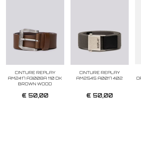
CINTURE REPLAY
CINTURE REPLAY
AM2417 A3008A 110 DK
AM2545 A0017 402
O
BROWN WOOD
€ 50,00
€ 50,00