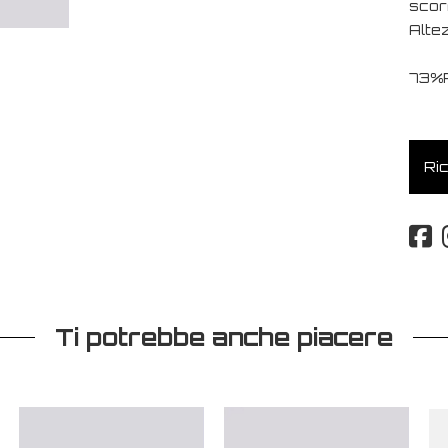
scorr
Alte
73%
Ric
Ti potrebbe anche piacere