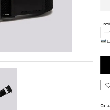
Tagl
C
Cintu