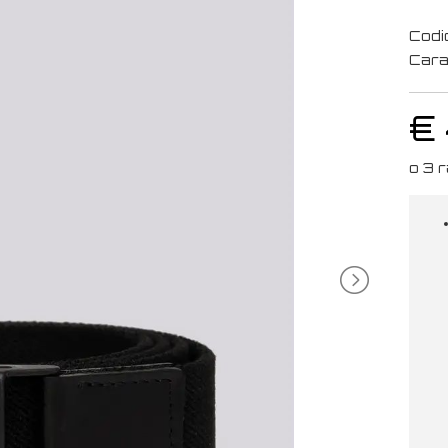
Codi
Cara
€