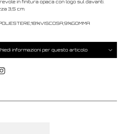
evole in finitura opaca con logo sul davanti.
zza 3,5 cm.
POLIESTERE;18%VISCOSA;9%GOMMA
hiedi informazioni per questo articolo