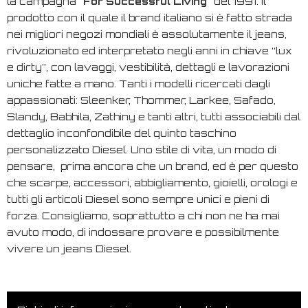
la campagna
"
For Successful Living
"
del 1991. Il
prodotto con il quale il brand italiano si è fatto strada
nei migliori negozi mondiali è assolutamente il jeans,
rivoluzionato ed interpretato negli anni in chiave “lux
e dirty”, con lavaggi, vestibilità, dettagli e lavorazioni
uniche fatte a mano. Tanti i modelli ricercati dagli
appassionati: Sleenker, Thommer, Larkee, Safado,
Slandy, Babhila, Zathiny e tanti altri, tutti associabili dal
dettaglio inconfondibile del quinto taschino
personalizzato Diesel. Uno stile di vita, un modo di
pensare, prima ancora che un brand, ed è per questo
che scarpe, accessori, abbigliamento, gioielli, orologi e
tutti gli articoli Diesel sono sempre unici e pieni di
forza. Consigliamo, soprattutto a chi non ne ha mai
avuto modo, di indossare provare e possibilmente
vivere un jeans Diesel.