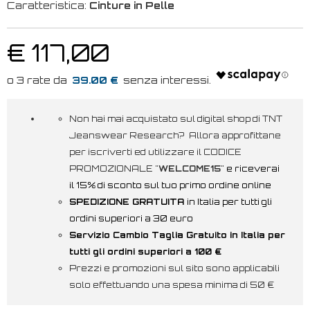
Caratteristica:
Cinture in Pelle
€ 117,00
39.00 €
Non hai mai acquistato sul digital shop di TNT
Jeanswear Research? Allora approfittane
per iscriverti ed utilizzare il CODICE
PROMOZIONALE "
WELCOME15
"
e riceverai
il 15% di sconto sul tuo primo ordine online
SPEDIZIONE GRATUITA
in Italia per tutti gli
ordini superiori a 30 euro
Servizio Cambio Taglia Gratuito in Italia per
tutti gli ordini superiori a 100 €
Prezzi e promozioni sul sito sono applicabili
solo effettuando una spesa minima di 50 €