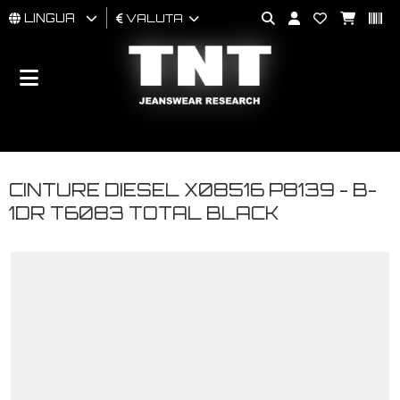
LINGUA
VALUTA
UOMO
DONNA
BRAND
CINTURE DIESEL X08516 P8139 - B-
1DR T6083 TOTAL BLACK