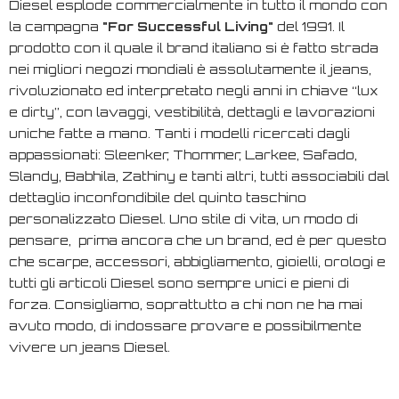
Diesel esplode commercialmente in tutto il mondo con
la campagna
"
For Successful Living
"
del 1991. Il
prodotto con il quale il brand italiano si è fatto strada
nei migliori negozi mondiali è assolutamente il jeans,
rivoluzionato ed interpretato negli anni in chiave “lux
e dirty”, con lavaggi, vestibilità, dettagli e lavorazioni
uniche fatte a mano. Tanti i modelli ricercati dagli
appassionati: Sleenker, Thommer, Larkee, Safado,
Slandy, Babhila, Zathiny e tanti altri, tutti associabili dal
dettaglio inconfondibile del quinto taschino
personalizzato Diesel. Uno stile di vita, un modo di
pensare, prima ancora che un brand, ed è per questo
che scarpe, accessori, abbigliamento, gioielli, orologi e
tutti gli articoli Diesel sono sempre unici e pieni di
forza. Consigliamo, soprattutto a chi non ne ha mai
avuto modo, di indossare provare e possibilmente
vivere un jeans Diesel.