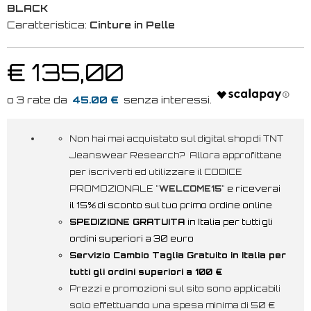
BLACK
Caratteristica:
Cinture in Pelle
€ 135,00
45.00 €
Non hai mai acquistato sul digital shop di TNT
Jeanswear Research? Allora approfittane
per iscriverti ed utilizzare il CODICE
PROMOZIONALE "
WELCOME15
"
e riceverai
il 15% di sconto sul tuo primo ordine online
SPEDIZIONE GRATUITA
in Italia per tutti gli
ordini superiori a 30 euro
Servizio Cambio Taglia Gratuito in Italia per
tutti gli ordini superiori a 100 €
Prezzi e promozioni sul sito sono applicabili
solo effettuando una spesa minima di 50 €