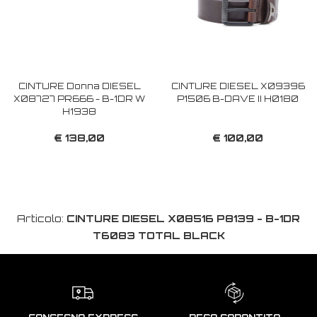
CINTURE Donna DIESEL
CINTURE DIESEL X09396
X08727 PR666 - B-1DR W
P1506 B-DAVE II H0180
H1938
€ 138,00
€ 100,00
Articolo:
CINTURE DIESEL X08516 P8139 - B-1DR
T6083 TOTAL BLACK