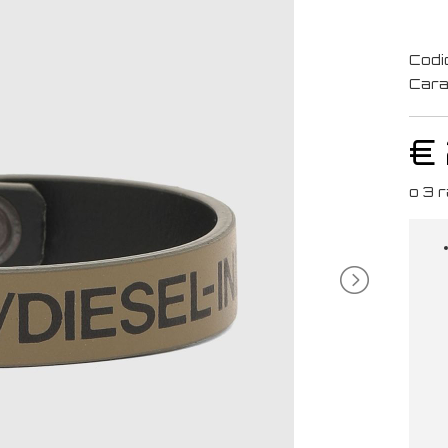
Codi
Cara
€