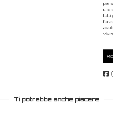
pens
che s
tutti
forza
avut
viver
Ric
Ti potrebbe anche piacere