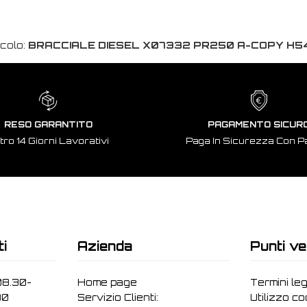
icolo:
BRACCIALE DIESEL X07332 PR250 A-COPY H5
RESO GARANTITO
PAGAMENTO SICUR
tro 14 Giorni Lavorativi
Paga In Sicurezza Con P
ti
Azienda
Punti ve
08.30-
Home page
Termini leg
30
Servizio Clienti:
Utilizzo c