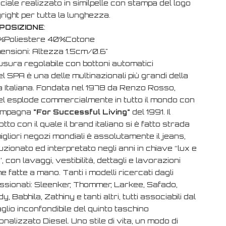
iale realizzato in similpelle con stampa del logo
ight per tutta la lunghezza.
POSIZIONE
:
%Poliestere 40%Cotone
mensioni: Altezza 1.5cm/0.6"
usura regolabile con bottoni automatici
l SPA è una delle multinazionali più grandi della
 Italiana. Fondata nel 1978 da Renzo Rosso,
el esplode commercialmente in tutto il mondo con
ampagna
"
For Successful Living
"
del 1991. Il
tto con il quale il brand italiano si è fatto strada
igliori negozi mondiali è assolutamente il jeans,
uzionato ed interpretato negli anni in chiave “lux e
”, con lavaggi, vestibilità, dettagli e lavorazioni
e fatte a mano. Tanti i modelli ricercati dagli
ssionati: Sleenker, Thommer, Larkee, Safado,
y, Babhila, Zathiny e tanti altri, tutti associabili dal
glio inconfondibile del quinto taschino
nalizzato Diesel. Uno stile di vita, un modo di