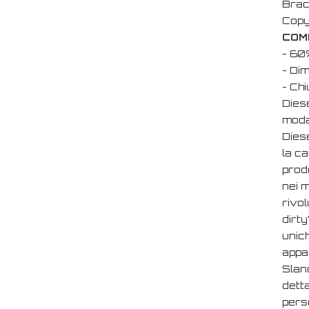
Bracc
Copyr
COM
- 60
- Di
- Chi
Diese
moda
Dies
la c
prodo
nei m
rivol
dirty
unich
appa
Sland
detta
perso