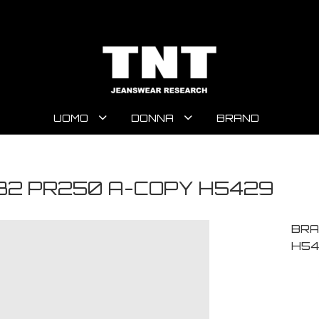
UOMO
DONNA
BRAND
32 PR250 A-COPY H5429
BRA
H54