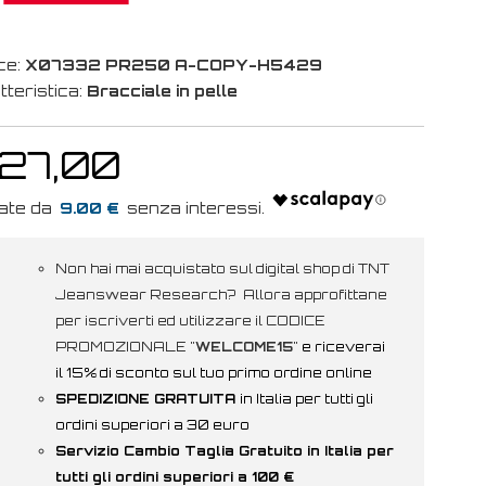
ce:
X07332 PR250 A-COPY-H5429
tteristica:
Bracciale in pelle
 27,00
9.00 €
Non hai mai acquistato sul digital shop di TNT
Jeanswear Research? Allora approfittane
per iscriverti ed utilizzare il CODICE
PROMOZIONALE "
WELCOME15
"
e riceverai
il 15% di sconto sul tuo primo ordine online
SPEDIZIONE GRATUITA
in Italia per tutti gli
ordini superiori a 30 euro
Servizio Cambio Taglia Gratuito in Italia per
tutti gli ordini superiori a 100 €