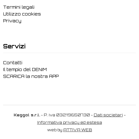
Termini legali
Utilizzo cookies
Privacy
Servizi
Contatti
Il tempio del DENIM
SCARICA la nostra APP
Keggol s.r.l.
- P. iva 03219650730 -
Dati societari
-
Informativa privacy ed estesa
web by
ATTIVA WEB