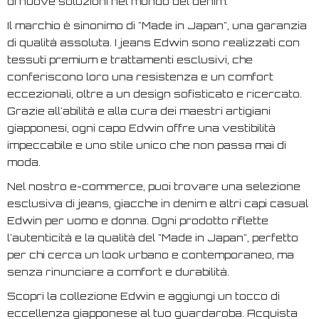
di nuove soluzioni nel mondo del denim.
Il marchio è sinonimo di "Made in Japan", una garanzia
di qualità assoluta. I jeans Edwin sono realizzati con
tessuti premium e trattamenti esclusivi, che
conferiscono loro una resistenza e un comfort
eccezionali, oltre a un design sofisticato e ricercato.
Grazie all'abilità e alla cura dei maestri artigiani
giapponesi, ogni capo Edwin offre una vestibilità
impeccabile e uno stile unico che non passa mai di
moda.
Nel nostro e-commerce, puoi trovare una selezione
esclusiva di jeans, giacche in denim e altri capi casual
Edwin per uomo e donna. Ogni prodotto riflette
l'autenticità e la qualità del "Made in Japan", perfetto
per chi cerca un look urbano e contemporaneo, ma
senza rinunciare a comfort e durabilità.
Scopri la collezione Edwin e aggiungi un tocco di
eccellenza giapponese al tuo guardaroba. Acquista