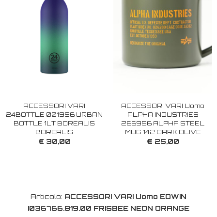
ACCESSORI VARI
ACCESSORI VARI Uomo
24BOTTLE 001996 URBAN
ALPHA INDUSTRIES
BOTTLE 1LT BOREALIS
266956 ALPHA STEEL
BOREALIS
MUG 142 DARK OLIVE
€ 30,00
€ 25,00
Articolo:
ACCESSORI VARI Uomo EDWIN
I036766.819.00 FRISBEE NEON ORANGE