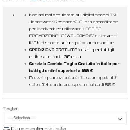
Non hai mai acquistato sul digital shop di TNT
Jeanswear Research? Allora approfittane
per iscriverti ed utilizzare il CODICE
PROMOZIONALE "
WELCOME15
"
e riceverai
il 15% di sconto sul tuo primo ordine online
SPEDIZIONE GRATUITA
in Italia per tutti gli
ordini superiori a 30 euro
Servizio Cambio Taglia Gratuito in Italia per
tutti gli ordini superiori a 100 €
Prezzi e promozioni sul sito sono applicabili
solo effettuando una spesa minima di 50 €
Taglia
Come scegliere la taglia