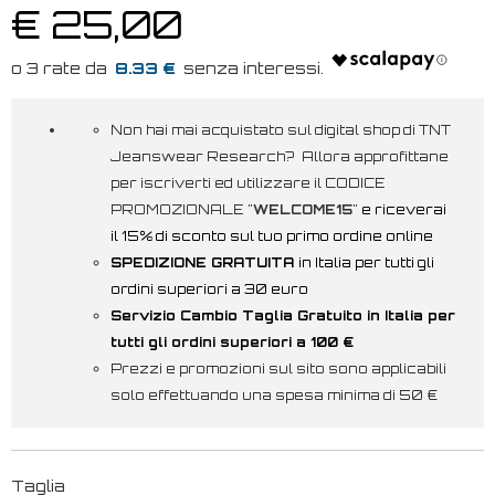
€ 25,00
8.33 €
Non hai mai acquistato sul digital shop di TNT
Jeanswear Research? Allora approfittane
per iscriverti ed utilizzare il CODICE
PROMOZIONALE "
WELCOME15
"
e riceverai
il 15% di sconto sul tuo primo ordine online
SPEDIZIONE GRATUITA
in Italia per tutti gli
ordini superiori a 30 euro
Servizio Cambio Taglia Gratuito in Italia per
tutti gli ordini superiori a 100 €
Prezzi e promozioni sul sito sono applicabili
solo effettuando una spesa minima di 50 €
Taglia