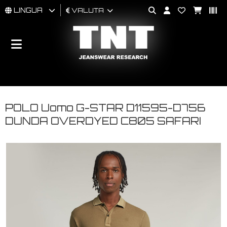
LINGUA
VALUTA
UOMO
DONNA
BRAND
POLO Uomo G-STAR D11595-D756
DUNDA OVERDYED C805 SAFARI