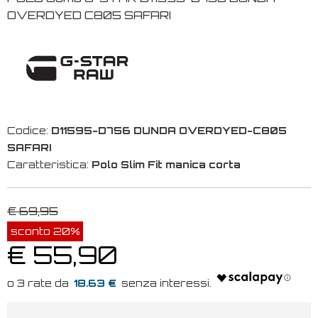
OVERDYED C805 SAFARI
Codice:
D11595-D756 DUNDA OVERDYED-C805
SAFARI
Caratteristica:
Polo Slim Fit manica corta
€ 69,95
sconto 20%
€ 55,90
18.63 €