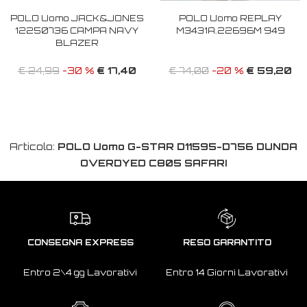
POLO Uomo JACK&JONES
POLO Uomo REPLAY
12250736 CAMPA NAVY
M3431A.22696M 949
BLAZER
€ 17,40
€ 59,20
€ 24,99
-30 %
€ 74,00
-20 %
Articolo:
POLO Uomo G-STAR D11595-D756 DUNDA
OVERDYED C805 SAFARI
CONSEGNA EXPRESS
RESO GARANTITO
Entro 2\4 gg Lavorativi
Entro 14 Giorni Lavorativi