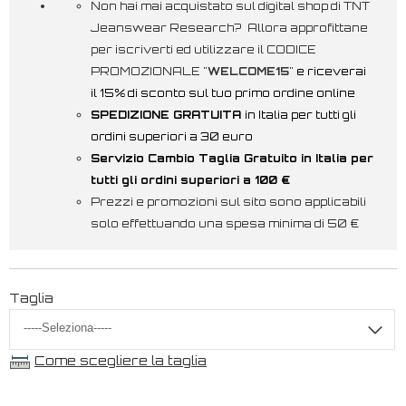
Non hai mai acquistato sul digital shop di TNT
Jeanswear Research? Allora approfittane
per iscriverti ed utilizzare il CODICE
PROMOZIONALE "
WELCOME15
"
e riceverai
il 15% di sconto sul tuo primo ordine online
SPEDIZIONE GRATUITA
in Italia per tutti gli
ordini superiori a 30 euro
Servizio Cambio Taglia Gratuito in Italia per
tutti gli ordini superiori a 100 €
Prezzi e promozioni sul sito sono applicabili
solo effettuando una spesa minima di 50 €
Taglia
Come scegliere la taglia