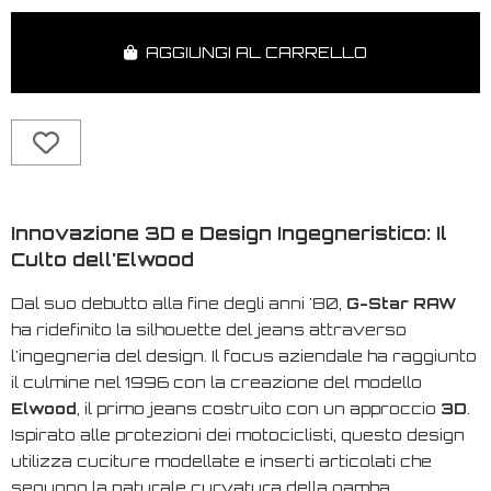
AGGIUNGI AL CARRELLO
Innovazione 3D e Design Ingegneristico: Il
Culto dell'Elwood
Dal suo debutto alla fine degli anni '80,
G-Star RAW
ha ridefinito la silhouette del jeans attraverso
l'ingegneria del design. Il focus aziendale ha raggiunto
il culmine nel 1996 con la creazione del modello
Elwood
, il primo jeans costruito con un approccio
3D
.
Ispirato alle protezioni dei motociclisti, questo design
utilizza cuciture modellate e inserti articolati che
seguono la naturale curvatura della gamba,