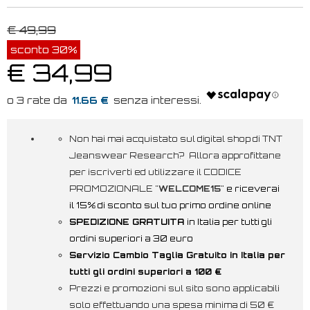
€ 49,99
sconto 30%
€ 34,99
11.66 €
Non hai mai acquistato sul digital shop di TNT
Jeanswear Research? Allora approfittane
per iscriverti ed utilizzare il CODICE
PROMOZIONALE "
WELCOME15
"
e riceverai
il 15% di sconto sul tuo primo ordine online
SPEDIZIONE GRATUITA
in Italia per tutti gli
ordini superiori a 30 euro
Servizio Cambio Taglia Gratuito in Italia per
tutti gli ordini superiori a 100 €
Prezzi e promozioni sul sito sono applicabili
solo effettuando una spesa minima di 50 €