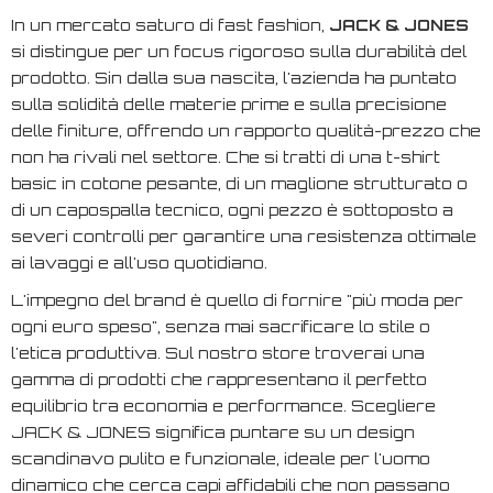
In un mercato saturo di
fast fashion
,
JACK & JONES
si distingue per un focus rigoroso sulla durabilità del
prodotto. Sin dalla sua nascita, l'azienda ha puntato
sulla solidità delle materie prime e sulla precisione
delle finiture, offrendo un rapporto qualità-prezzo che
non ha rivali nel settore. Che si tratti di una t-shirt
basic in cotone pesante, di un maglione strutturato o
di un capospalla tecnico, ogni pezzo è sottoposto a
severi controlli per garantire una resistenza ottimale
ai lavaggi e all'uso quotidiano.
L'impegno del brand è quello di fornire "più moda per
ogni euro speso", senza mai sacrificare lo stile o
l'etica produttiva. Sul nostro store troverai una
gamma di prodotti che rappresentano il perfetto
equilibrio tra economia e performance. Scegliere
JACK & JONES significa puntare su un design
scandinavo pulito e funzionale, ideale per l'uomo
dinamico che cerca capi affidabili che non passano