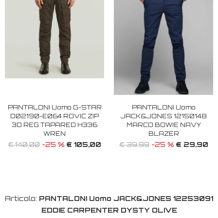
PANTALONI Uomo G-STAR
PANTALONI Uomo
D02190-E064 ROVIC ZIP
JACK&JONES 12150148
3D REG TAPARED H336
MARCO BOWIE NAVY
WREN
BLAZER
€ 105,00
€ 29,90
€ 140,00
-25 %
€ 39,99
-25 %
Articolo:
PANTALONI Uomo JACK&JONES 12253091
EDDIE CARPENTER DYSTY OLIVE