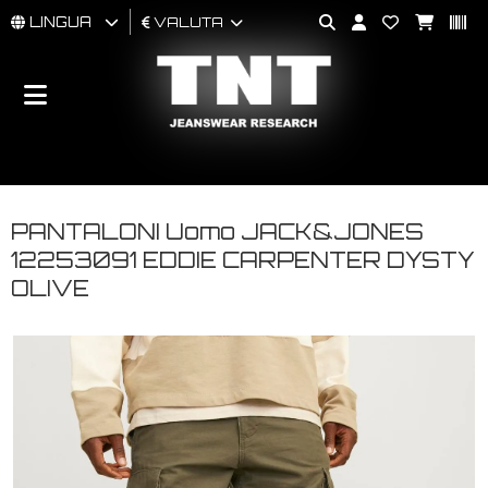
LINGUA
VALUTA
UOMO
DONNA
BRAND
PANTALONI Uomo JACK&JONES
12253091 EDDIE CARPENTER DYSTY
OLIVE