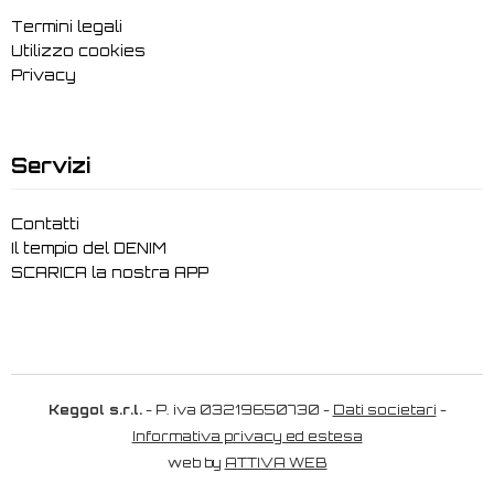
Termini legali
Utilizzo cookies
Privacy
Servizi
Contatti
Il tempio del DENIM
SCARICA la nostra APP
Keggol s.r.l.
- P. iva 03219650730 -
Dati societari
-
Informativa privacy ed estesa
web by
ATTIVA WEB