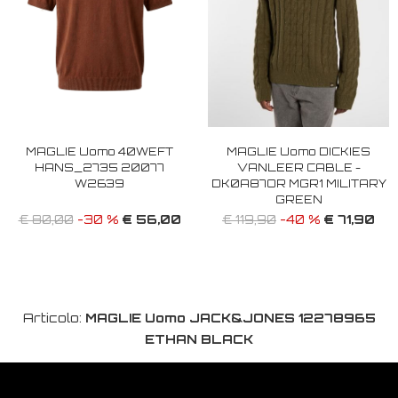
MAGLIE Uomo 40WEFT
MAGLIE Uomo DICKIES
HANS_2735 20077
VANLEER CABLE -
W2639
DK0A87OR MGR1 MILITARY
GREEN
€ 56,00
€ 71,90
€ 80,00
-30 %
€ 119,90
-40 %
Articolo:
MAGLIE Uomo JACK&JONES 12278965
ETHAN BLACK