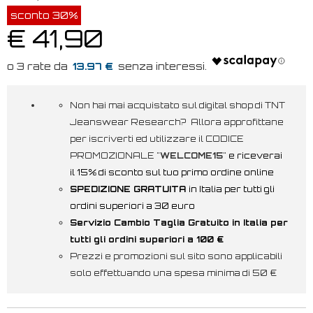
sconto 30%
€ 41,90
13.97 €
Non hai mai acquistato sul digital shop di TNT
Jeanswear Research? Allora approfittane
per iscriverti ed utilizzare il CODICE
PROMOZIONALE "
WELCOME15
"
e riceverai
il 15% di sconto sul tuo primo ordine online
SPEDIZIONE GRATUITA
in Italia per tutti gli
ordini superiori a 30 euro
Servizio Cambio Taglia Gratuito in Italia per
tutti gli ordini superiori a 100 €
Prezzi e promozioni sul sito sono applicabili
solo effettuando una spesa minima di 50 €