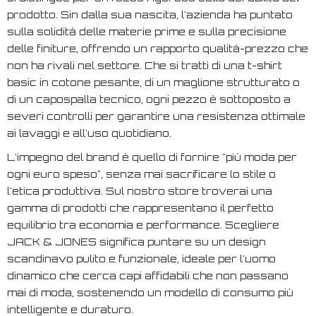
prodotto. Sin dalla sua nascita, l'azienda ha puntato
sulla solidità delle materie prime e sulla precisione
delle finiture, offrendo un rapporto qualità-prezzo che
non ha rivali nel settore. Che si tratti di una t-shirt
basic in cotone pesante, di un maglione strutturato o
di un capospalla tecnico, ogni pezzo è sottoposto a
severi controlli per garantire una resistenza ottimale
ai lavaggi e all'uso quotidiano.
L'impegno del brand è quello di fornire "più moda per
ogni euro speso", senza mai sacrificare lo stile o
l'etica produttiva. Sul nostro store troverai una
gamma di prodotti che rappresentano il perfetto
equilibrio tra economia e performance. Scegliere
JACK & JONES significa puntare su un design
scandinavo pulito e funzionale, ideale per l'uomo
dinamico che cerca capi affidabili che non passano
mai di moda, sostenendo un modello di consumo più
intelligente e duraturo.