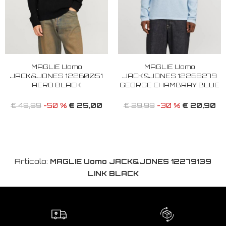
MAGLIE Uomo
MAGLIE Uomo
JACK&JONES 12260051
JACK&JONES 12268279
AERO BLACK
GEORGE CHAMBRAY BLUE
€ 25,00
€ 20,90
€ 49,99
-50 %
€ 29,99
-30 %
Articolo:
MAGLIE Uomo JACK&JONES 12279139
LINK BLACK