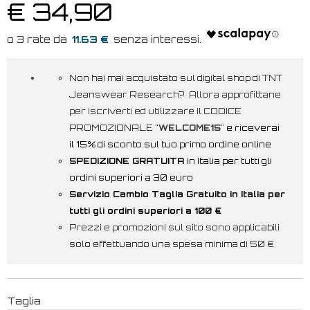
€ 34,90
11.63 €
Non hai mai acquistato sul digital shop di TNT
Jeanswear Research? Allora approfittane
per iscriverti ed utilizzare il CODICE
PROMOZIONALE "
WELCOME15
"
e riceverai
il 15% di sconto sul tuo primo ordine online
SPEDIZIONE GRATUITA
in Italia per tutti gli
ordini superiori a 30 euro
Servizio Cambio Taglia Gratuito in Italia per
tutti gli ordini superiori a 100 €
Prezzi e promozioni sul sito sono applicabili
solo effettuando una spesa minima di 50 €
Taglia