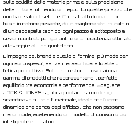
sulla solidità delle materie prime e sulla precisione
delle finiture, offrendo un rapporto qualità-prezzo che
non ha rivali nel settore. Che si tratti di una t-shirt
basic in cotone pesante, di un maglione strutturato o
di un capospalla tecnico, ogni pezzo è sottoposto a
severi controlli per garantire una resistenza ottimale
ai lavaggi e all'uso quotidiano.
L'impegno del brand è quello di fornire "più moda per
ogni euro speso", senza mai sacrificare lo stile o
l'etica produttiva. Sul nostro store troverai una
gamma di prodotti che rappresentano il perfetto
equilibrio tra economia e performance. Scegliere
JACK & JONES significa puntare su un design
scandinavo pulito e funzionale, ideale per l'uomo
dinamico che cerca capi affidabili che non passano
mai di moda, sostenendo un modello di consumo più
intelligente e duraturo.