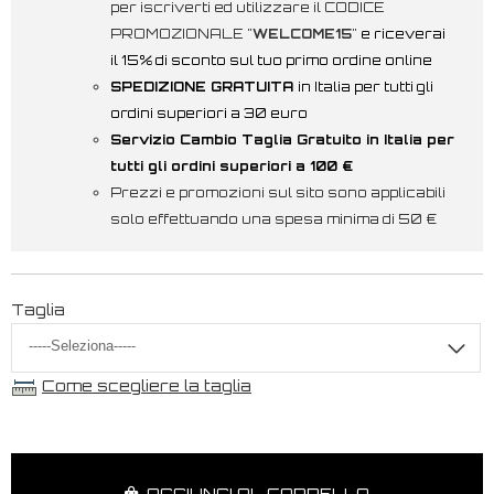
per iscriverti ed utilizzare il CODICE
PROMOZIONALE "
WELCOME15
"
e riceverai
il 15% di sconto sul tuo primo ordine online
SPEDIZIONE GRATUITA
in Italia per tutti gli
ordini superiori a 30 euro
Servizio Cambio Taglia Gratuito in Italia per
tutti gli ordini superiori a 100 €
Prezzi e promozioni sul sito sono applicabili
solo effettuando una spesa minima di 50 €
Taglia
Come scegliere la taglia
AGGIUNGI AL CARRELLO