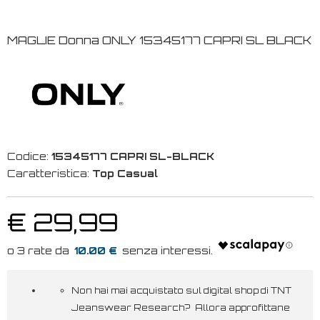
MAGLIE Donna ONLY 15345177 CAPRI SL BLACK
Codice:
15345177 CAPRI SL-BLACK
Caratteristica:
Top Casual
€ 29,99
10.00 €
Non hai mai acquistato sul digital shop di TNT
Jeanswear Research? Allora approfittane