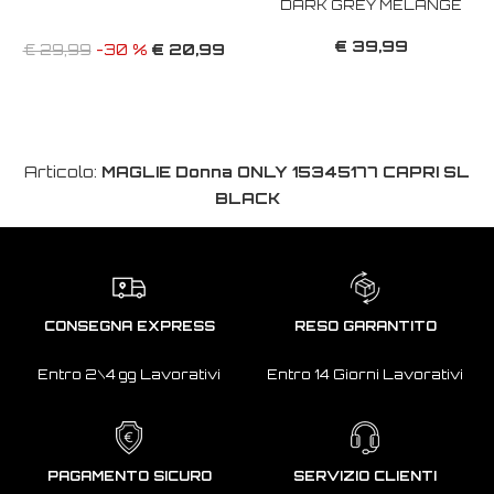
DARK GREY MELANGE
€ 39,99
€ 20,99
€ 29,99
-30 %
Articolo:
MAGLIE Donna ONLY 15345177 CAPRI SL
BLACK
CONSEGNA EXPRESS
RESO GARANTITO
Entro 2\4 gg Lavorativi
Entro 14 Giorni Lavorativi
PAGAMENTO SICURO
SERVIZIO CLIENTI