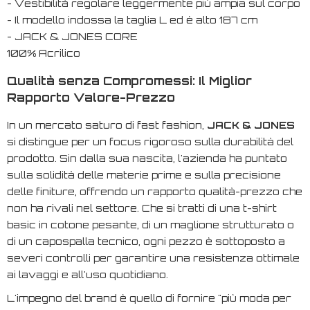
- Vestibilità regolare leggermente più ampia sul corpo
- Il modello indossa la taglia L ed è alto 187 cm
- JACK & JONES CORE
100% Acrilico
Qualità senza Compromessi: Il Miglior
Rapporto Valore-Prezzo
In un mercato saturo di
fast fashion
,
JACK & JONES
si distingue per un focus rigoroso sulla durabilità del
prodotto. Sin dalla sua nascita, l'azienda ha puntato
sulla solidità delle materie prime e sulla precisione
delle finiture, offrendo un rapporto qualità-prezzo che
non ha rivali nel settore. Che si tratti di una t-shirt
basic in cotone pesante, di un maglione strutturato o
di un capospalla tecnico, ogni pezzo è sottoposto a
severi controlli per garantire una resistenza ottimale
ai lavaggi e all'uso quotidiano.
L'impegno del brand è quello di fornire "più moda per