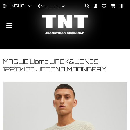
LINGUA
VALUTA
UOMO
DONNA
BRAND
MAGLIE Uomo JACK&JONES
12217487 JCOONO MOONBEAM