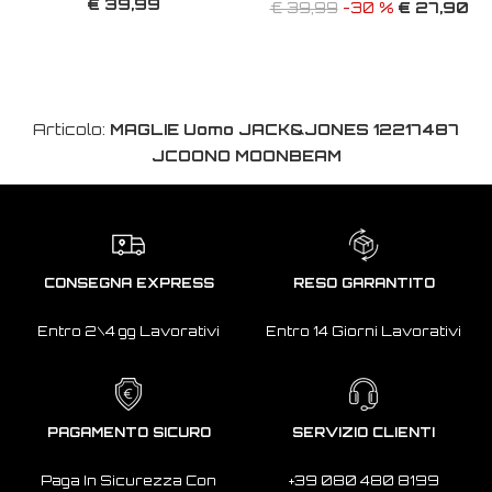
€ 39,99
€ 27,90
€ 39,99
-30 %
Articolo:
MAGLIE Uomo JACK&JONES 12217487
JCOONO MOONBEAM
CONSEGNA EXPRESS
RESO GARANTITO
Entro 2\4 gg Lavorativi
Entro 14 Giorni Lavorativi
PAGAMENTO SICURO
SERVIZIO CLIENTI
Paga In Sicurezza Con
+39 080 480 8199