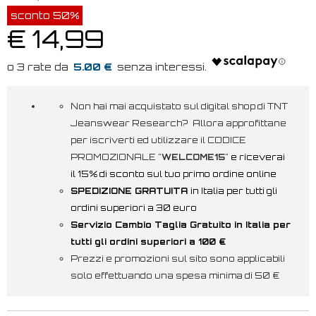
sconto 50%
€ 14,99
5.00 €
Non hai mai acquistato sul digital shop di TNT
Jeanswear Research? Allora approfittane
per iscriverti ed utilizzare il CODICE
PROMOZIONALE "
WELCOME15
"
e riceverai
il 15% di sconto sul tuo primo ordine online
SPEDIZIONE GRATUITA
in Italia per tutti gli
ordini superiori a 30 euro
Servizio Cambio Taglia Gratuito in Italia per
tutti gli ordini superiori a 100 €
Prezzi e promozioni sul sito sono applicabili
solo effettuando una spesa minima di 50 €