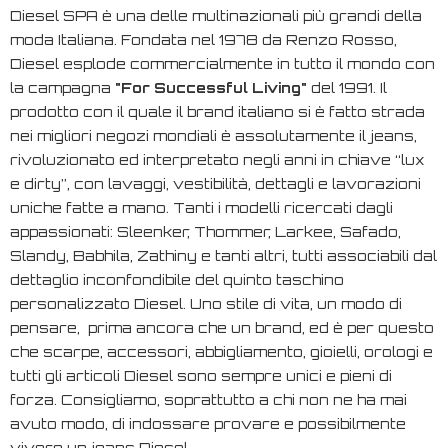
Diesel SPA è una delle multinazionali più grandi della
moda Italiana. Fondata nel 1978 da Renzo Rosso,
Diesel esplode commercialmente in tutto il mondo con
la campagna
"
For Successful Living
"
del 1991. Il
prodotto con il quale il brand italiano si è fatto strada
nei migliori negozi mondiali è assolutamente il jeans,
rivoluzionato ed interpretato negli anni in chiave “lux
e dirty”, con lavaggi, vestibilità, dettagli e lavorazioni
uniche fatte a mano. Tanti i modelli ricercati dagli
appassionati: Sleenker, Thommer, Larkee, Safado,
Slandy, Babhila, Zathiny e tanti altri, tutti associabili dal
dettaglio inconfondibile del quinto taschino
personalizzato Diesel. Uno stile di vita, un modo di
pensare, prima ancora che un brand, ed è per questo
che scarpe, accessori, abbigliamento, gioielli, orologi e
tutti gli articoli Diesel sono sempre unici e pieni di
forza. Consigliamo, soprattutto a chi non ne ha mai
avuto modo, di indossare provare e possibilmente
vivere un jeans Diesel.