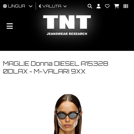
LINGUA
VALUTA
UOMO
DONNA
BRAND
MAGLIE Donna DIESEL A15328
0DLAX - M-VALARI 9XX