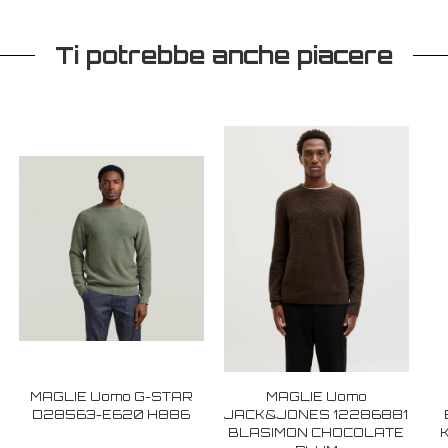
Ti potrebbe anche piacere
MAGLIE Uomo G-STAR
MAGLIE Uomo
D28563-E620 H886
JACK&JONES 12286881
BLASIMON CHOCOLATE