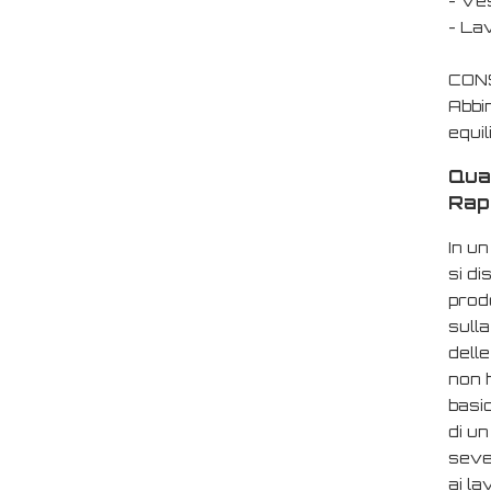
- Ves
- Lav
CONS
Abbi
equil
Qual
Rap
In u
si di
prodo
sulla
delle
non h
basic
di un
sever
ai la