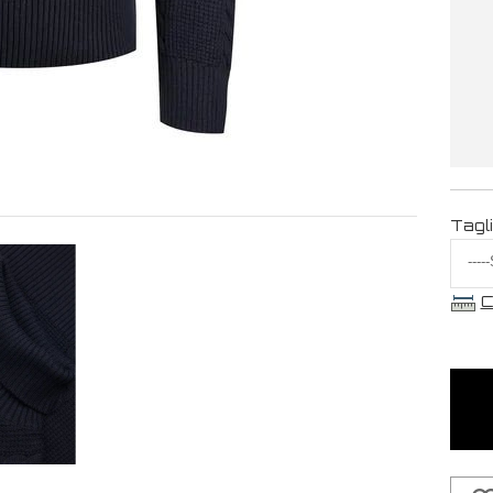
Tagl
C