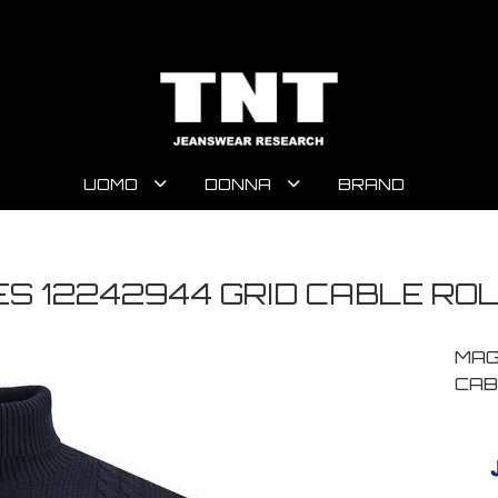
UOMO
DONNA
BRAND
S 12242944 GRID CABLE RO
MAG
CAB