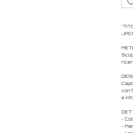
"TIT
JACK
MET
Scopr
ricer
DESC
Capo 
con f
e inf
DET
- Co
- Man