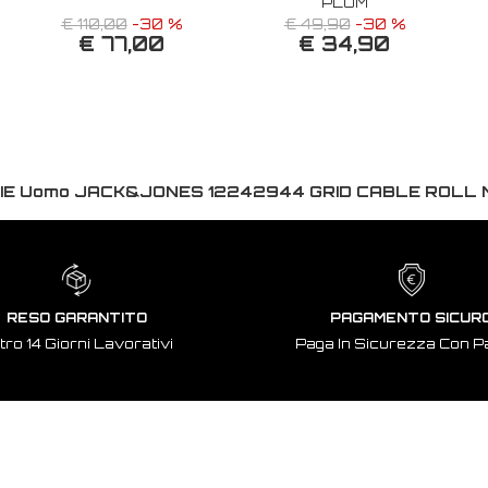
PLUM
€ 110,00
-30 %
€ 49,90
-30 %
€ 77,00
€ 34,90
IE Uomo JACK&JONES 12242944 GRID CABLE ROLL
RESO GARANTITO
PAGAMENTO SICUR
tro 14 Giorni Lavorativi
Paga In Sicurezza Con P