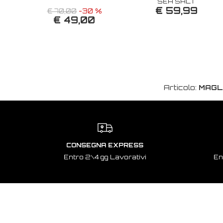
SEA SALT
€ 59,99
€ 70,00
-30 %
€ 49,00
Articolo:
MAGL
CONSEGNA EXPRESS
Entro 2\4 gg Lavorativi
En