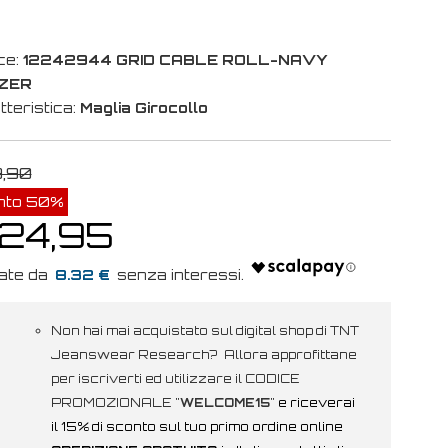
ce:
12242944 GRID CABLE ROLL-NAVY
ZER
tteristica:
Maglia Girocollo
9,90
nto 50%
 24,95
8.32 €
Non hai mai acquistato sul digital shop di TNT
Jeanswear Research? Allora approfittane
per iscriverti ed utilizzare il CODICE
PROMOZIONALE "
WELCOME15
"
e riceverai
il 15% di sconto sul tuo primo ordine online