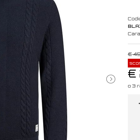
Codi
BLA
Cara
€ 4
sco
€