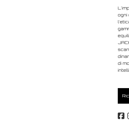
L'imp
ogni 
l'eti
gamm
equi
JACK
scand
dina
di m
intel
Ric