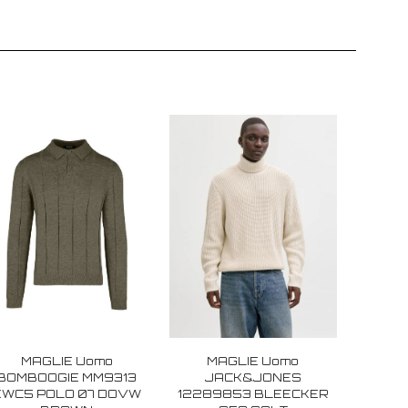
MAGLIE Uomo
MAGLIE Uomo
BOMBOOGIE MM9313
JACK&JONES
KWC5 POLO 07 DOVW
12289853 BLEECKER