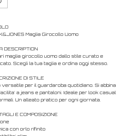
OLO
&JONES Maglia Girocollo Uomo
A DESCRIPTION
i maglia girocollo uomo dallo stile curato e
cato. Scegli la tua taglia e ordina oggi stesso.
RIZIONE DI STILE
versatile per il guardaroba quotidiano. Si abbina
acilita' a jeans e pantaloni. Ideale per look casual
ormali. Un alleato pratico per ogni giornata.
TAGLI E COMPOSIZIONE
tone
ica con orlo rifinito