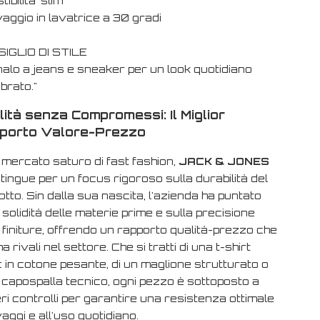
tibilita' slim
aggio in lavatrice a 30 gradi
IGLIO DI STILE
nalo a jeans e sneaker per un look quotidiano
ibrato."
ità senza Compromessi: Il Miglior
porto Valore-Prezzo
n mercato saturo di
fast fashion
,
JACK & JONES
stingue per un focus rigoroso sulla durabilità del
tto. Sin dalla sua nascita, l'azienda ha puntato
 solidità delle materie prime e sulla precisione
 finiture, offrendo un rapporto qualità-prezzo che
a rivali nel settore. Che si tratti di una t-shirt
 in cotone pesante, di un maglione strutturato o
 capospalla tecnico, ogni pezzo è sottoposto a
i controlli per garantire una resistenza ottimale
vaggi e all'uso quotidiano.