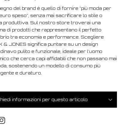
egno del brand è quello di fornire "più moda per
euro speso", senza mai sacrificare lo stile o
ca produttiva. Sul nostro store troverai una
a di prodotti che rappresentano il perfetto
librio tra economia e performance. Scegliere
 & JONES significa puntare su un design
inavo pulito e funzionale, ideale per l'uomo
mico che cerca capi affidabili che non passano mai
oda, sostenendo un modello di consumo più
ligente e duraturo.
hiedi informazioni per questo articolo