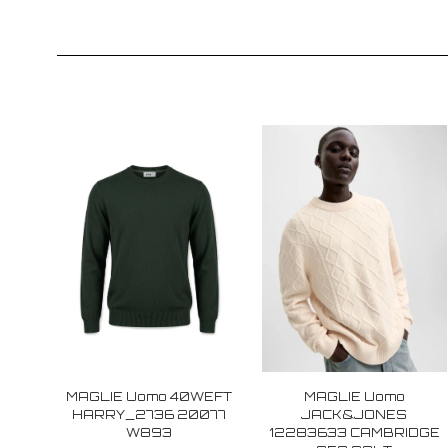
MAGLIE Uomo 40WEFT
MAGLIE Uomo
HARRY_2736 20077
JACK&JONES
W893
12283633 CAMBRIDGE