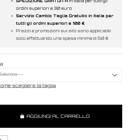
SPEDIZIONE GRATUITA
in Italia per tutti gli
ordini superiori a 30 euro
Servizio Cambio Taglia Gratuito in Italia per
tutti gli ordini superiori a 100 €
Prezzi e promozioni sul sito sono applicabili
solo effettuando una spesa minima di 50 €
ia
ome scegliere la taglia
AGGIUNGI AL CARRELLO