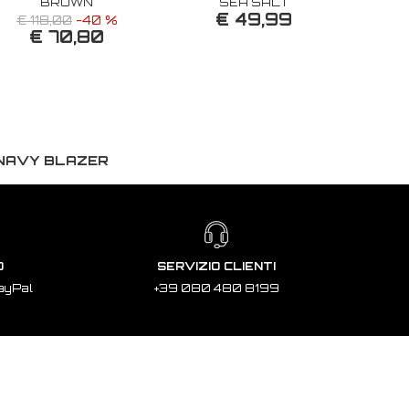
BROWN
SEA SALT
€ 49,99
€ 118,00
-40 %
€ 70,80
 NAVY BLAZER
O
SERVIZIO CLIENTI
ayPal
+39 080 480 8199