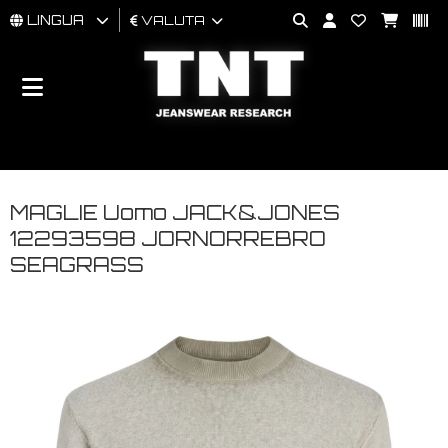
LINGUA
VALUTA
UOMO
DONNA
BRAND
MAGLIE Uomo JACK&JONES
12293598 JORNORREBRO
SEAGRASS