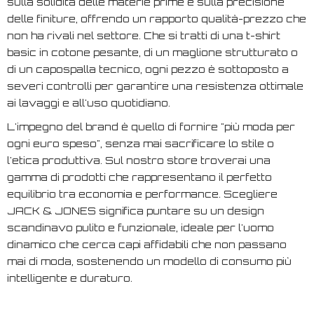
sulla solidità delle materie prime e sulla precisione
delle finiture, offrendo un rapporto qualità-prezzo che
non ha rivali nel settore. Che si tratti di una t-shirt
basic in cotone pesante, di un maglione strutturato o
di un capospalla tecnico, ogni pezzo è sottoposto a
severi controlli per garantire una resistenza ottimale
ai lavaggi e all'uso quotidiano.
L'impegno del brand è quello di fornire "più moda per
ogni euro speso", senza mai sacrificare lo stile o
l'etica produttiva. Sul nostro store troverai una
gamma di prodotti che rappresentano il perfetto
equilibrio tra economia e performance. Scegliere
JACK & JONES significa puntare su un design
scandinavo pulito e funzionale, ideale per l'uomo
dinamico che cerca capi affidabili che non passano
mai di moda, sostenendo un modello di consumo più
intelligente e duraturo.