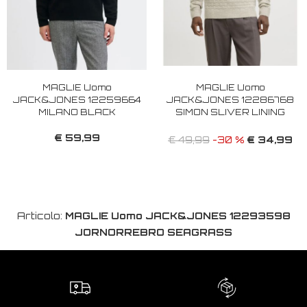
MAGLIE Uomo
MAGLIE Uomo
JACK&JONES 12259664
JACK&JONES 12286768
MILANO BLACK
SIMON SLIVER LINING
€ 59,99
€ 34,99
€ 49,99
-30 %
Articolo:
MAGLIE Uomo JACK&JONES 12293598
JORNORREBRO SEAGRASS