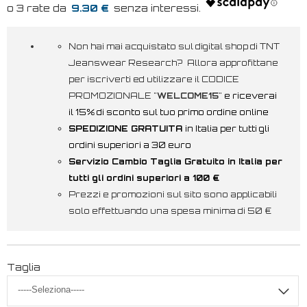
9.30 €
Non hai mai acquistato sul digital shop di TNT
Jeanswear Research? Allora approfittane
per iscriverti ed utilizzare il CODICE
PROMOZIONALE "
WELCOME15
"
e riceverai
il 15% di sconto sul tuo primo ordine online
SPEDIZIONE GRATUITA
in Italia per tutti gli
ordini superiori a 30 euro
Servizio Cambio Taglia Gratuito in Italia per
tutti gli ordini superiori a 100 €
Prezzi e promozioni sul sito sono applicabili
solo effettuando una spesa minima di 50 €
Taglia