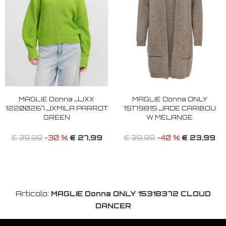
MAGLIE Donna JJXX
MAGLIE Donna ONLY
12200267 JXMILA PARROT
15179815 JADE CARIBOU
GREEN
W.MELANGE
€ 27,99
€ 23,99
€ 39,99
-30 %
€ 39,99
-40 %
Articolo:
MAGLIE Donna ONLY 15318372 CLOUD
DANCER