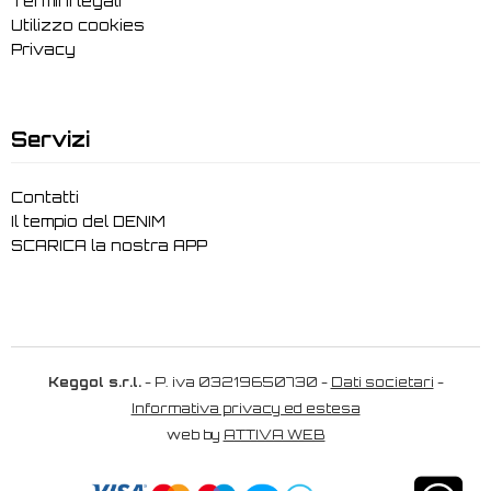
Termini legali
Utilizzo cookies
Privacy
Servizi
Contatti
Il tempio del DENIM
SCARICA la nostra APP
Keggol s.r.l.
- P. iva 03219650730 -
Dati societari
-
Informativa privacy ed estesa
web by
ATTIVA WEB