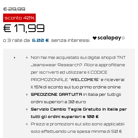
€ 29,99
sconto 40%
€ 17,99
6.00 €
Non hai mai acquistato sul digital shop di TNT
Jeanswear Research? Allora approfittane
per iscriverti ed utilizzare il CODICE
PROMOZIONALE "
WELCOME15
"
e riceverai
il 15% di sconto sul tuo primo ordine online
SPEDIZIONE GRATUITA
in Italia per tutti gli
ordini superiori a 30 euro
Servizio Cambio Taglia Gratuito in Italia per
tutti gli ordini superiori a 100 €
Prezzi e promozioni sul sito sono applicabili
solo effettuando una spesa minima di 50 €