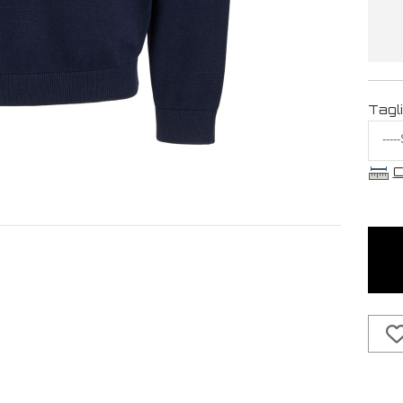
Tagl
C