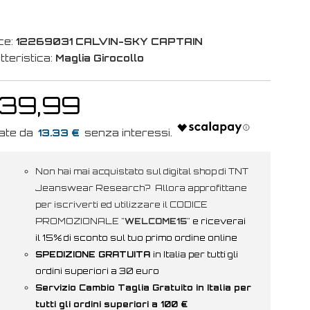
ce:
12269031 CALVIN-SKY CAPTAIN
tteristica:
Maglia Girocollo
 39,99
13.33 €
Non hai mai acquistato sul digital shop di TNT
Jeanswear Research? Allora approfittane
per iscriverti ed utilizzare il CODICE
PROMOZIONALE "
WELCOME15
"
e riceverai
il 15% di sconto sul tuo primo ordine online
SPEDIZIONE GRATUITA
in Italia per tutti gli
ordini superiori a 30 euro
Servizio Cambio Taglia Gratuito in Italia per
tutti gli ordini superiori a 100 €