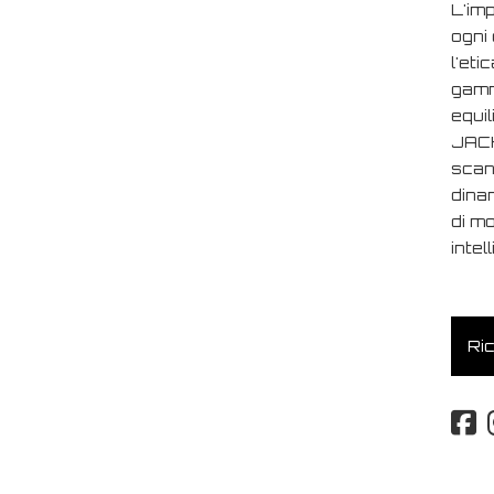
L'imp
ogni 
l'eti
gamm
equi
JACK
scand
dina
di m
intel
Ric