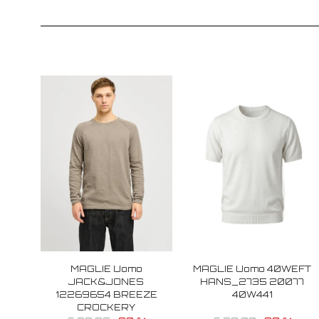
MAGLIE Uomo
MAGLIE Uomo 40WEFT
JACK&JONES
HANS_2735 20077
12269654 BREEZE
40W441
CROCKERY