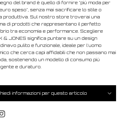
egno del brand è quello di fornire "più moda per
euro speso", senza mai sacrificare lo stile o
ca produttiva. Sul nostro store troverai una
a di prodotti che rappresentano il perfetto
librio tra economia e performance. Scegliere
 & JONES significa puntare su un design
inavo pulito e funzionale, ideale per l'uomo
mico che cerca capi affidabili che non passano mai
oda, sostenendo un modello di consumo più
ligente e duraturo.
hiedi informazioni per questo articolo