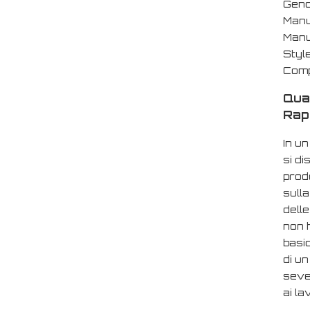
Gend
Manu
Manu
Styl
Comp
Qual
Rap
In u
si di
prodo
sulla
delle
non h
basic
di un
sever
ai la