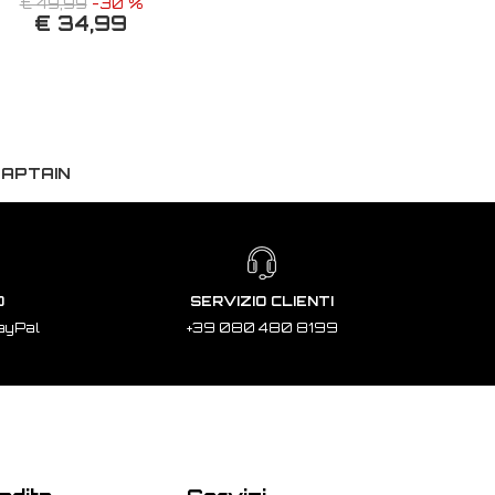
€ 49,99
-30 %
€ 34,99
CAPTAIN
O
SERVIZIO CLIENTI
ayPal
+39 080 480 8199