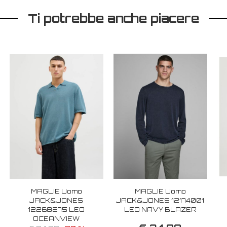
Ti potrebbe anche piacere
MAGLIE Uomo
MAGLIE Uomo
JACK&JONES
JACK&JONES 12174001
12268275 LEO
LEO NAVY BLAZER
OCEANVIEW