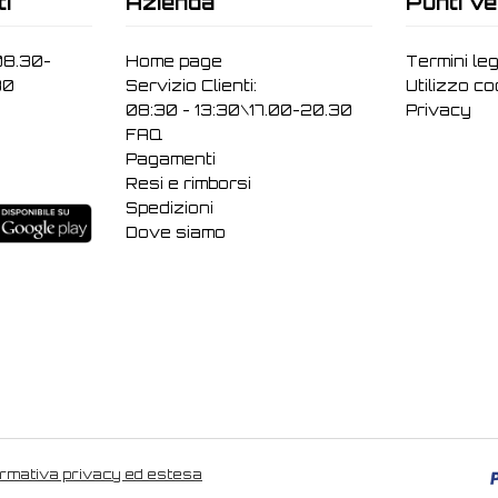
ti
Azienda
Punti ve
08.30-
Home page
Termini leg
30
Servizio Clienti:
Utilizzo c
08:30 - 13:30\17.00-20.30
Privacy
FAQ
Pagamenti
Resi e rimborsi
Spedizioni
Dove siamo
ormativa privacy ed estesa