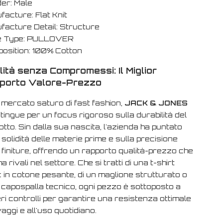
er: Male
facture: Flat Knit
facture Detail: Structure
e Type: PULLOVER
osition: 100% Cotton
ità senza Compromessi: Il Miglior
porto Valore-Prezzo
n mercato saturo di
fast fashion
,
JACK & JONES
stingue per un focus rigoroso sulla durabilità del
tto. Sin dalla sua nascita, l'azienda ha puntato
 solidità delle materie prime e sulla precisione
 finiture, offrendo un rapporto qualità-prezzo che
a rivali nel settore. Che si tratti di una t-shirt
 in cotone pesante, di un maglione strutturato o
 capospalla tecnico, ogni pezzo è sottoposto a
i controlli per garantire una resistenza ottimale
vaggi e all'uso quotidiano.