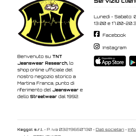
Servizio clien
Lunedi - Sabato: 
13.00 e 17.00-20.
Facebook
Instagram
Benvenuto su
TNT
Jeanswear Research,
lo
shop online ufficiale del
nostro negozio storico a
Martina Franca, punto di
riferimento del
Jeanswear
e
dello
Streetwear
dal 1992.
Keggol s.r.l.
- P. iva 03219650730 -
Dati societari
-
Inf