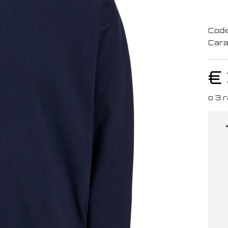
Codi
Cara
€