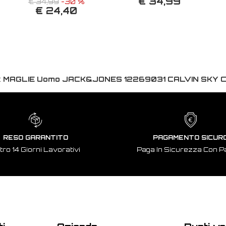
€ 34,99
€ 34,99
-30 %
€ 24,40
:
MAGLIE Uomo JACK&JONES 12269031 CALVIN SKY 
RESO GARANTITO
PAGAMENTO SICUR
tro 14 Giorni Lavorativi
Paga In Sicurezza Con P