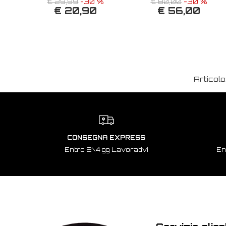
€ 29,99
-30 %
€ 80,00
-30 %
€ 20,90
€ 56,00
Articolo
CONSEGNA EXPRESS
Entro 2\4 gg Lavorativi
En