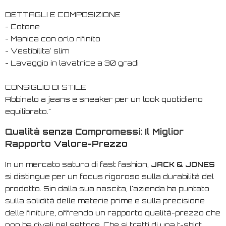
DETTAGLI E COMPOSIZIONE
- Cotone
- Manica con orlo rifinito
- Vestibilita' slim
- Lavaggio in lavatrice a 30 gradi
CONSIGLIO DI STILE
Abbinalo a jeans e sneaker per un look quotidiano
equilibrato."
Qualità senza Compromessi: Il Miglior
Rapporto Valore-Prezzo
In un mercato saturo di
fast fashion
,
JACK & JONES
si distingue per un focus rigoroso sulla durabilità del
prodotto. Sin dalla sua nascita, l'azienda ha puntato
sulla solidità delle materie prime e sulla precisione
delle finiture, offrendo un rapporto qualità-prezzo che
non ha rivali nel settore. Che si tratti di una t-shirt