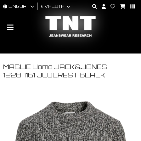
LINGUA
VALUTA
UOMO
DONNA
BRAND
MAGLIE Uomo JACK&JONES
12287161 JCOCREST BLACK