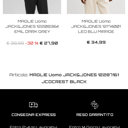
MAGLIE Uomo
MAGLIE Uomo
JACK&JONES 12208364
JACK&JONES 12174001
EMIL DARK GREY
LEO BLU MIRAGE
€ 34,99
€ 27,90
€ 39,99
-30 %
Articolo:
MAGLIE Uomo JACK&JONES 12287161
JCOCREST BLACK
CONSEGNA EXPRESS
RESO GARANTITO
Entro 2\4 gg Lavorativi
Entro 14 Giorni Lavorativi