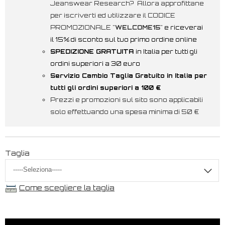
Jeanswear Research? Allora approfittane
per iscriverti ed utilizzare il CODICE
PROMOZIONALE "
WELCOME15
"
e riceverai
il 15% di sconto sul tuo primo ordine online
SPEDIZIONE GRATUITA
in Italia per tutti gli
ordini superiori a 30 euro
Servizio Cambio Taglia Gratuito in Italia per
tutti gli ordini superiori a 100 €
Prezzi e promozioni sul sito sono applicabili
solo effettuando una spesa minima di 50 €
Taglia
Come scegliere la taglia