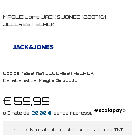
MAGLIE Uomo JACK&JONES 12287161
JCOCREST BLACK
Codice:
12287161 JCOCREST-BLACK
Caratteristica:
Maglia Girocollo
€ 59,99
20.00 €
Non hai mai acquistato sul digital shop di TNT