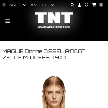
LINGUA
VALUTA
UOMO
DONNA
BRAND
MAGLIE Donna DIESEL A17687
0KCAE M-AREESA 9XX