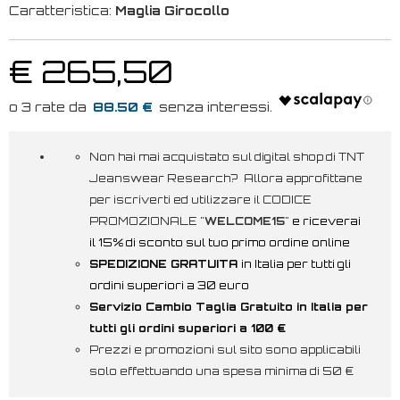
Caratteristica:
Maglia Girocollo
€ 265,50
88.50 €
Non hai mai acquistato sul digital shop di TNT
Jeanswear Research? Allora approfittane
per iscriverti ed utilizzare il CODICE
PROMOZIONALE "
WELCOME15
"
e riceverai
il 15% di sconto sul tuo primo ordine online
SPEDIZIONE GRATUITA
in Italia per tutti gli
ordini superiori a 30 euro
Servizio Cambio Taglia Gratuito in Italia per
tutti gli ordini superiori a 100 €
Prezzi e promozioni sul sito sono applicabili
solo effettuando una spesa minima di 50 €