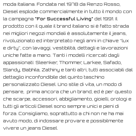
moda Italiana. Fondata nel 1978 da Renzo Rosso,
Diesel esplode commercialmente in tutto il mondo con
la campagna
"
For Successful Living
"
del 1991. Il
prodotto con il quale il brand italiano si è fatto strada
nei migliori negozi mondiali è assolutamente il jeans,
rivoluzionato ed interpretato negli anni in chiave “lux
e dirty”, con lavaggi, vestibilità, dettagli e lavorazioni
uniche fatte a mano. Tanti i modelli ricercati dagli
appassionati: Sleenker, Thommer, Larkee, Safado,
Slandy, Babhila, Zathiny e tanti altri, tutti associabili dal
dettaglio inconfondibile del quinto taschino
personalizzato Diesel. Uno stile di vita, un modo di
pensare, prima ancora che un brand, ed è per questo
che scarpe, accessori, abbigliamento, gioielli, orologi e
tutti gli articoli Diesel sono sempre unici e pieni di
forza. Consigliamo, soprattutto a chi non ne ha mai
avuto modo, di indossare provare e possibilmente
vivere un jeans Diesel.