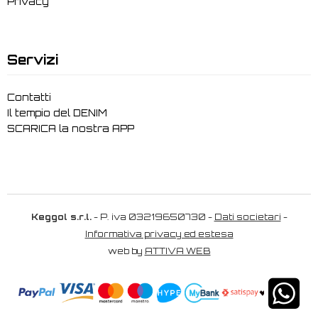
Privacy
Servizi
Contatti
Il tempio del DENIM
SCARICA la nostra APP
Keggol s.r.l.
- P. iva 03219650730 -
Dati societari
-
Informativa privacy ed estesa
web by
ATTIVA WEB