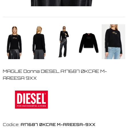
MAGLIE Donna DIESEL A17687 0KCAE M-
AREESA 9XX
Codice:
A17687 0KCAE M-AREESA-9XX