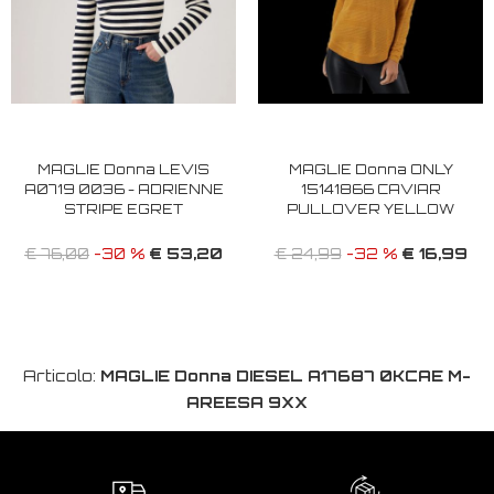
MAGLIE Donna LEVIS
MAGLIE Donna ONLY
A0719 0036 - ADRIENNE
15141866 CAVIAR
STRIPE EGRET
PULLOVER YELLOW
€ 53,20
€ 16,99
€ 76,00
-30 %
€ 24,99
-32 %
Articolo:
MAGLIE Donna DIESEL A17687 0KCAE M-
AREESA 9XX