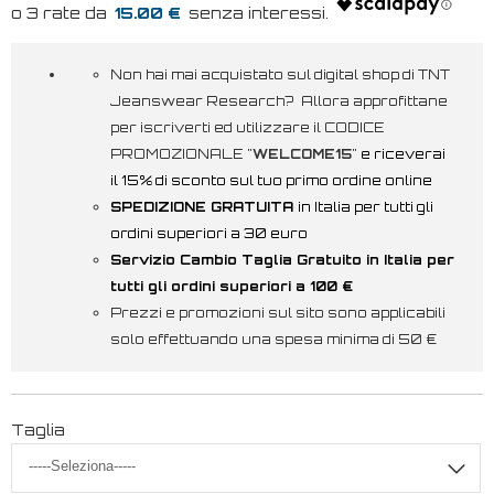
15.00 €
Non hai mai acquistato sul digital shop di TNT
Jeanswear Research? Allora approfittane
per iscriverti ed utilizzare il CODICE
PROMOZIONALE "
WELCOME15
"
e riceverai
il 15% di sconto sul tuo primo ordine online
SPEDIZIONE GRATUITA
in Italia per tutti gli
ordini superiori a 30 euro
Servizio Cambio Taglia Gratuito in Italia per
tutti gli ordini superiori a 100 €
Prezzi e promozioni sul sito sono applicabili
solo effettuando una spesa minima di 50 €
Taglia